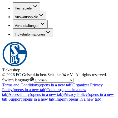
Heimspiele
Auswärtsspiele
Veranstaltungen
Ticketinformationen
Ticketshop
©
2026
FC Gelsenkirchen-Schalke 04 e.V.
.
All rights reserved
.
Switch language
Terms and Conditions
(opens in a new tab)
Organizer Privacy
Policy
(opens in a new tab)
Cookies
(opens in a new
tab)
Accessibility
(opens in a new tab)
Privacy Policy
(opens in a new
tab)
Support
(opens in a new tab)
Imprint
(opens in a new tab)