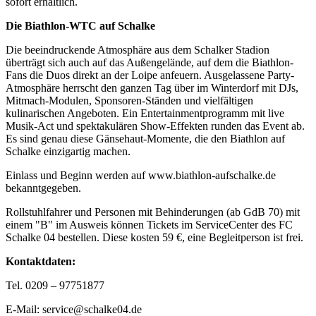
sofort erhältlich.
Die Biathlon-WTC auf Schalke
Die beeindruckende Atmosphäre aus dem Schalker Stadion
überträgt sich auch auf das Außengelände, auf dem die Biathlon-
Fans die Duos direkt an der Loipe anfeuern. Ausgelassene Party-
Atmosphäre herrscht den ganzen Tag über im Winterdorf mit DJs,
Mitmach-Modulen, Sponsoren-Ständen und vielfältigen
kulinarischen Angeboten. Ein Entertainmentprogramm mit live
Musik-Act und spektakulären Show-Effekten runden das Event ab.
Es sind genau diese Gänsehaut-Momente, die den Biathlon auf
Schalke einzigartig machen.
Einlass und Beginn werden auf www.biathlon-aufschalke.de
bekanntgegeben.
Rollstuhlfahrer und Personen mit Behinderungen (ab GdB 70) mit
einem "B" im Ausweis können Tickets im ServiceCenter des FC
Schalke 04 bestellen. Diese kosten 59 €, eine Begleitperson ist frei.
Kontaktdaten:
Tel. 0209 – 97751877
E-Mail: service@schalke04.de