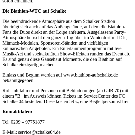
sofort erhältlich.
Die Biathlon-WTC auf Schalke
Die beeindruckende Atmosphäre aus dem Schalker Stadion
überträgt sich auch auf das Außengelände, auf dem die Biathlon-
Fans die Duos direkt an der Loipe anfeuern. Ausgelassene Party-
Atmosphäre herrscht den ganzen Tag über im Winterdorf mit DJs,
Mitmach-Modulen, Sponsoren-Ständen und vielfältigen
kulinarischen Angeboten. Ein Entertainmentprogramm mit live
Musik-Act und spektakulären Show-Effekten runden das Event ab.
Es sind genau diese Gänsehaut-Momente, die den Biathlon auf
Schalke einzigartig machen.
Einlass und Beginn werden auf www.biathlon-aufschalke.de
bekanntgegeben.
Rollstuhlfahrer und Personen mit Behinderungen (ab GdB 70) mit
einem "B" im Ausweis können Tickets im ServiceCenter des FC
Schalke 04 bestellen. Diese kosten 59 €, eine Begleitperson ist frei.
Kontaktdaten:
Tel. 0209 – 97751877
E-Mail: service@schalke04.de