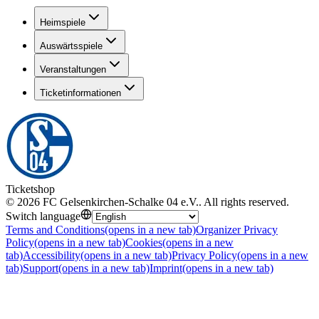
Heimspiele
Auswärtsspiele
Veranstaltungen
Ticketinformationen
Ticketshop
©
2026
FC Gelsenkirchen-Schalke 04 e.V.
.
All rights reserved
.
Switch language
Terms and Conditions
(opens in a new tab)
Organizer Privacy
Policy
(opens in a new tab)
Cookies
(opens in a new
tab)
Accessibility
(opens in a new tab)
Privacy Policy
(opens in a new
tab)
Support
(opens in a new tab)
Imprint
(opens in a new tab)