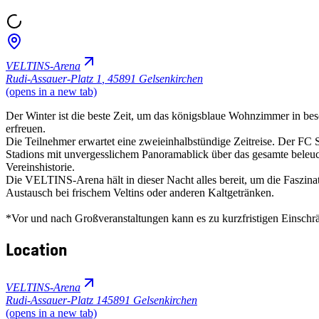
VELTINS-Arena
Rudi-Assauer-Platz 1
,
45891 Gelsenkirchen
(opens in a new tab)
Der Winter ist die beste Zeit, um das königsblaue Wohnzimmer in be
erfreuen.
Die Teilnehmer erwartet eine zweieinhalbstündige Zeitreise. Der FC 
Stadions mit unvergesslichem Panoramablick über das gesamte beleuc
Vereinshistorie.
Die VELTINS-Arena hält in dieser Nacht alles bereit, um die Faszina
Austausch bei frischem Veltins oder anderen Kaltgetränken.
*Vor und nach Großveranstaltungen kann es zu kurzfristigen Einsc
Location
VELTINS-Arena
Rudi-Assauer-Platz 1
45891 Gelsenkirchen
(opens in a new tab)