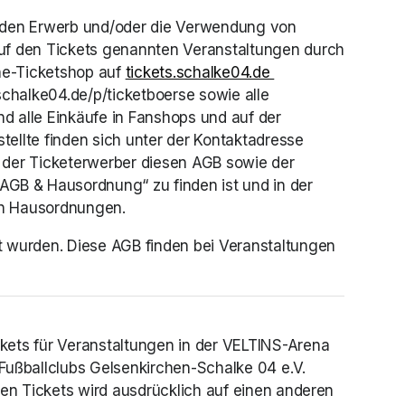
 den Erwerb und/oder die Verwendung von 
auf den Tickets genannten Veranstaltungen durch 
ne-Ticketshop auf 
tickets.schalke04.de 
(opens in a new ta
schalke04.de/p/ticketboerse sowie alle 
 alle Einkäufe in Fanshops und auf der 
ellte finden sich unter der Kontaktadresse 
 der Ticketerwerber diesen AGB sowie der 
w tab)
 „AGB & Hausordnung“ zu finden ist und in der 
en Hausordnungen.
t wurden. Diese AGB finden bei Veranstaltungen 
kets für Veranstaltungen in der VELTINS-Arena 
Fußballclubs Gelsenkirchen-Schalke 04 e.V. 
den Tickets wird ausdrücklich auf einen anderen 