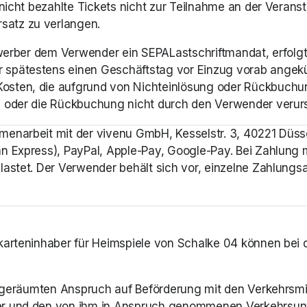
 nicht bezahlte Tickets nicht zur Teilnahme an der Verans
atz zu verlangen. 
rwerber dem Verwender ein SEPALastschriftmandat, erfolgt d
spätestens einen Geschäftstag vor Einzug vorab angekündi
sten, die aufgrund von Nichteinlösung oder Rückbuchung
g oder die Rückbuchung nicht durch den Verwender verur
menarbeit mit der vivenu GmbH, Kesselstr. 3, 40221 Düss
 Express), PayPal, Apple-Pay, Google-Pay. Bei Zahlung mit
astet. Der Verwender behält sich vor, einzelne Zahlungsa
karteninhaber für Heimspiele von Schalke 04 können bei d
eingeräumten Anspruch auf Beförderung mit den Verkehrsm
her und den von ihm in Anspruch genommenen Verkehrsun