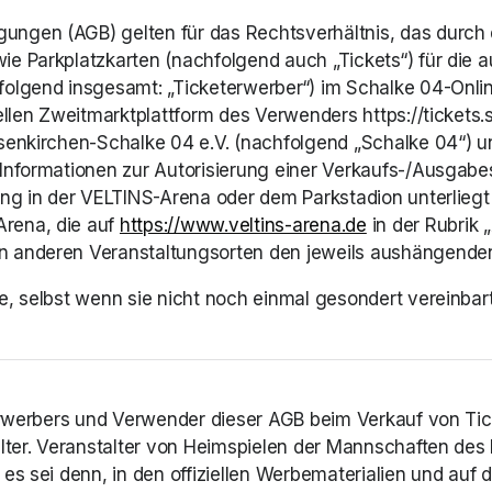
ungen (AGB) gelten für das Rechtsverhältnis, das durch
e Parkplatzkarten (nachfolgend auch „Tickets“) für die 
folgend insgesamt: „Ticketerwerber“) im Schalke 04-Onli
ellen Zweitmarktplattform des Verwenders https://tickets.
senkirchen-Schalke 04 e.V. (nachfolgend „Schalke 04“) und
nformationen zur Autorisierung einer Verkaufs-/Ausgabest
ung in der VELTINS-Arena oder dem Parkstadion unterliegt
rena, die auf 
https://www.veltins-arena.de
(opens in a ne
 in der Rubrik
an anderen Veranstaltungsorten den jeweils aushängend
e, selbst wenn sie nicht noch einmal gesondert vereinbar
terwerbers und Verwender dieser AGB beim Verkauf von Tic
lter. Veranstalter von Heimspielen der Mannschaften des 
es sei denn, in den offiziellen Werbematerialien und auf 