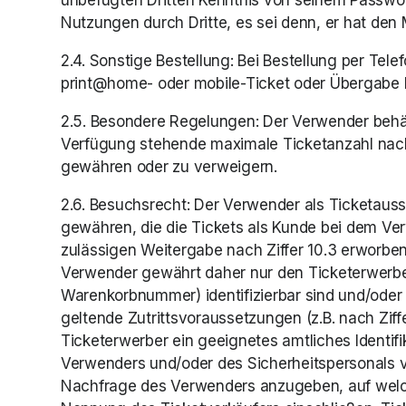
unbefugten Dritten Kenntnis von seinem Passwor
Nutzungen durch Dritte, es sei denn, er hat den 
2.4. Sonstige Bestellung: Bei Bestellung per Tele
print@home- oder mobile-Ticket oder Übergabe bz
2.5. Besondere Regelungen: Der Verwender behält
Verfügung stehende maximale Ticketanzahl nac
gewähren oder zu verweigern. 
2.6. Besuchsrecht: Der Verwender als Ticketausst
gewähren, die die Tickets als Kunde bei dem Ver
zulässigen Weitergabe nach Ziffer 10.3 erworben h
Verwender gewährt daher nur den Ticketerwerbern
Warenkorbnummer) identifizierbar sind und/oder 
geltende Zutrittsvoraussetzungen (z.B. nach Ziffe
Ticketerwerber ein geeignetes amtliches Identif
Verwenders und/oder des Sicherheitspersonals vor
Nachfrage des Verwenders anzugeben, auf welch