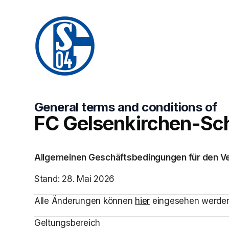
General terms and conditions of
FC Gelsenkirchen-Sch
Allgemeinen Geschäftsbedingungen für den Ve
Stand: 28. Mai 2026
Alle Änderungen können
(opens in a new tab)
hier
(opens in a new tab
 eingesehen werden
Geltungsbereich