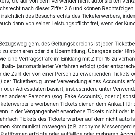
ets, die auf von dem Verwender nicht autorisierten Verka
srecht nach dieser Ziffer 2.6 und können Rechtsfolgen na
hinsichtlich des Besuchsrechts des Ticketerwerbers, indem 
uch dann von seiner Leistungspflicht frei, wenn der Kun
Bezugsweg gem. des Geltungsbereichs ist jeder Ticketbe
 zu stornieren oder die Übermittlung, Übergabe oder Hin
e eine Vertragsstrafe im Einklang mit Ziffer 18 zu verhä
lb- )automatisierter Verfahren erfolgt (oder entsprechend
die Zahl der von einer Person zu erwerbenden Tickets ode
 der Ticketbezug unter Verwendung eines Accounts erfolg
äten oder Adressdaten basiert, insbesondere unter Verwend
nderer Personen (sog. Fake Accounts), oder c) sonstige 
keterwerber erworbenen Tickets dienen dem Ankauf für de
 wenn in der Vergangenheit erworbene Tickets nicht oder 
mehrfach Tickets des Ticketerwerber auf dem nicht autor
ymen Kommunikationswegen (z.B. anonyme Messengerdien
lattformen erfolgte oder auffällige oder mehreren Accou