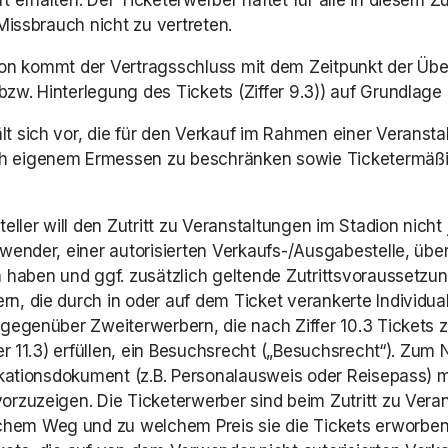
t erhalten. Der Ticketerwerber haftet für alle in diesem
Missbrauch nicht zu vertreten. 
fon kommt der Vertragsschluss mit dem Zeitpunkt der Überm
w. Hinterlegung des Tickets (Ziffer 9.3)) auf Grundlage
 sich vor, die für den Verkauf im Rahmen einer Veranstal
h eigenem Ermessen zu beschränken sowie Ticketermäß
eller will den Zutritt zu Veranstaltungen im Stadion nich
wender, einer autorisierten Verkaufs-/Ausgabestelle, übe
aben und ggf. zusätzlich geltende Zutrittsvoraussetzungen 
, die durch in oder auf dem Ticket verankerte Individual
gegenüber Zweiterwerbern, die nach Ziffer 10.3 Tickets zu
r 11.3) erfüllen, ein Besuchsrecht („Besuchsrecht“). Zum N
ikationsdokument (z.B. Personalausweis oder Reisepass) mi
zuzeigen. Die Ticketerwerber sind beim Zutritt zu Verans
em Weg und zu welchem Preis sie die Tickets erworben 