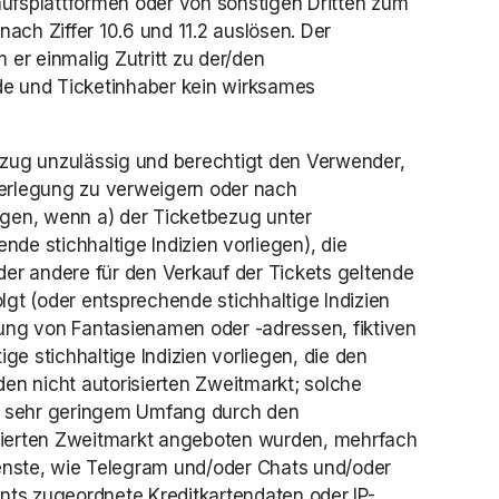
ufsplattformen oder von sonstigen Dritten zum 
ch Ziffer 10.6 und 11.2 auslösen. Der 
er einmalig Zutritt zu der/den 
de und Ticketinhaber kein wirksames 
zug unzulässig und berechtigt den Verwender, 
terlegung zu verweigern oder nach 
ngen, wenn a) der Ticketbezug unter 
e stichhaltige Indizien vorliegen), die 
r andere für den Verkauf der Tickets geltende 
t (oder entsprechende stichhaltige Indizien 
ung von Fantasienamen oder -adressen, fiktiven 
stichhaltige Indizien vorliegen, die den 
n nicht autorisierten Zweitmarkt; solche 
in sehr geringem Umfang durch den 
isierten Zweitmarkt angeboten wurden, mehrfach 
ste, wie Telegram und/oder Chats und/oder 
nts zugeordnete Kreditkartendaten oder IP-