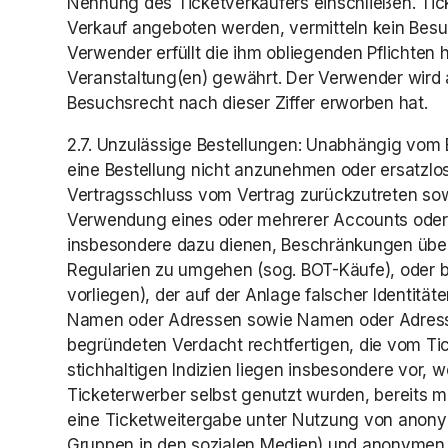
Nennung des Ticketverkäufers einschließen. Tick
Verkauf angeboten werden, vermitteln kein Besuch
Verwender erfüllt die ihm obliegenden Pflichten 
Veranstaltung(en) gewährt. Der Verwender wird a
Besuchsrecht nach dieser Ziffer erworben hat.
2.7. Unzulässige Bestellungen: Unabhängig vom 
eine Bestellung nicht anzunehmen oder ersatzlos
Vertragsschluss vom Vertrag zurückzutreten sowi
Verwendung eines oder mehrerer Accounts oder (ha
insbesondere dazu dienen, Beschränkungen über 
Regularien zu umgehen (sog. BOT-Käufe), oder b)
vorliegen), der auf der Anlage falscher Identit
Namen oder Adressen sowie Namen oder Adressen a
begründeten Verdacht rechtfertigen, die vom Tic
stichhaltigen Indizien liegen insbesondere vor,
Ticketerwerber selbst genutzt wurden, bereits 
eine Ticketweitergabe unter Nutzung von anon
Gruppen in den sozialen Medien) und anonymen P