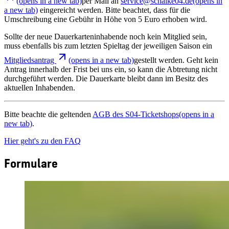
(opens in a new tab)
per Mail an
service@schalke04.de
(opens in
a new tab)
eingereicht werden. Bitte beachtet, dass für die
Umschreibung eine Gebühr in Höhe von 5 Euro erhoben wird.
Sollte der neue Dauerkarteninhabende noch kein Mitglied sein,
muss ebenfalls bis zum letzten Spieltag der jeweiligen Saison ein
Mitgliedsantrag
(opens in a new tab)
gestellt werden. Geht kein
Antrag innerhalb der Frist bei uns ein, so kann die Abtretung nicht
durchgeführt werden. Die Dauerkarte bleibt dann im Besitz des
aktuellen Inhabenden.
Bitte beachte die geltenden
AGB des S04-Ticketshops
(opens in a
new tab)
.
Hier geht's zu den FAQ
Formulare