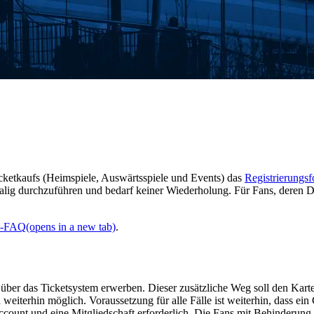
icketkaufs (Heimspiele, Auswärtsspiele und Events) das
Registrierungsf
ig durchzuführen und bedarf keiner Wiederholung. Für Fans, deren Dat
t-FAQ
(opens in a new tab)
.
l über das Ticketsystem erwerben. Dieser zusätzliche Weg soll den Kart
 weiterhin möglich. Voraussetzung für alle Fälle ist weiterhin, dass e
count und eine Mitgliedschaft erforderlich. Die Fans mit Behinderung