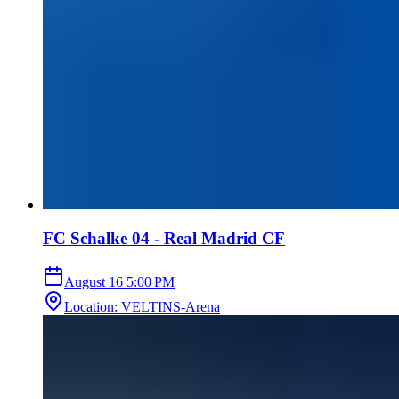
FC Schalke 04 - Real Madrid CF
August 16
5:00 PM
Location
:
VELTINS-Arena