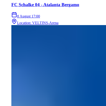
FC Schalke 04 - Atalanta Bergamo
8 August
17:00
Location
:
VELTINS-Arena