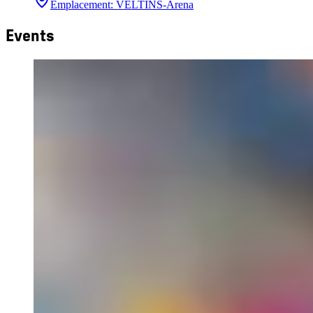
Emplacement
:
VELTINS-Arena
Events