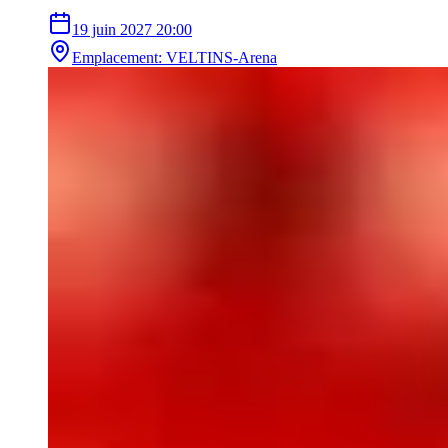
19 juin 2027
20:00
Emplacement
:
VELTINS-Arena