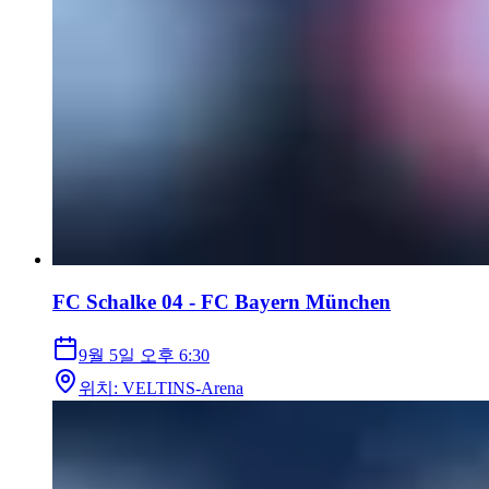
FC Schalke 04 - FC Bayern München
9월 5일
오후 6:30
위치
:
VELTINS-Arena