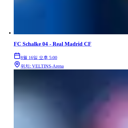
FC Schalke 04 - Real Madrid CF
8월 16일
오후 5:00
위치
:
VELTINS-Arena