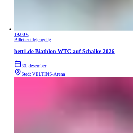
19,00 €
Billetter tilgjengelig
bett1.de Biathlon WTC auf Schalke 2026
30. desember
Sted
:
VELTINS-Arena