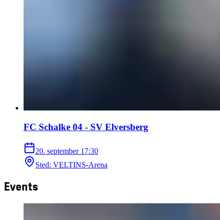
FC Schalke 04 - SV Elversberg
20. september
17:30
Sted
:
VELTINS-Arena
Events