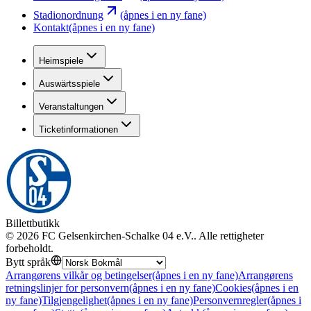
Stadionordnung
(åpnes i en ny fane)
Kontakt
(åpnes i en ny fane)
Heimspiele
Auswärtsspiele
Veranstaltungen
Ticketinformationen
Billettbutikk
©
2026
FC Gelsenkirchen-Schalke 04 e.V.
.
Alle rettigheter
forbeholdt
.
Bytt språk
Arrangørens vilkår og betingelser
(åpnes i en ny fane)
Arrangørens
retningslinjer for personvern
(åpnes i en ny fane)
Cookies
(åpnes i en
ny fane)
Tilgjengelighet
(åpnes i en ny fane)
Personvernregler
(åpnes i