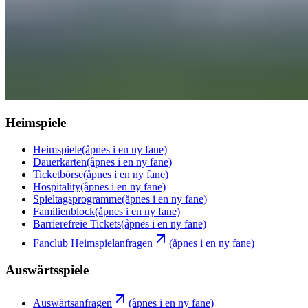
Heimspiele
Heimspiele
(åpnes i en ny fane)
Dauerkarten
(åpnes i en ny fane)
Ticketbörse
(åpnes i en ny fane)
Hospitality
(åpnes i en ny fane)
Spieltagsprogramme
(åpnes i en ny fane)
Familienblock
(åpnes i en ny fane)
Barrierefreie Tickets
(åpnes i en ny fane)
Fanclub Heimspielanfragen
(åpnes i en ny fane)
Auswärtsspiele
Auswärtsanfragen
(åpnes i en ny fane)