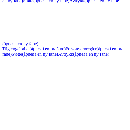
en ny fane)
Støtte
(åpnes i en ny fane)
Avtrykk
(åpnes i en ny fane)
(åpnes i en ny fane)
Tilgjengelighet
(åpnes i en ny fane)
Personvernregler
(åpnes i en ny
fane)
Støtte
(åpnes i en ny fane)
Avtrykk
(åpnes i en ny fane)