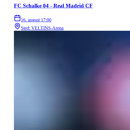
FC Schalke 04 - Real Madrid CF
16. august
17:00
Sted
:
VELTINS-Arena