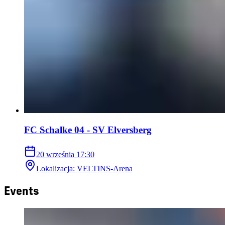
FC Schalke 04 - SV Elversberg
20 września
17:30
Lokalizacja
:
VELTINS-Arena
Events