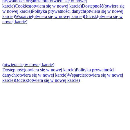
prywatności organizatora
(otwiera się w nowej
karcie)
Cookies
(otwiera się w nowej karcie)
Dostępność
(otwiera się
w nowej karcie)
Polityka prywatności danych
(otwiera się w nowej
karcie)
Wsparcie
(otwiera się w nowej karcie)
Odcisk
(otwiera się w
nowej karcie)
(otwiera się w nowej karcie)
Dostępność
(otwiera się w nowej karcie)
Polityka prywatności
danych
(otwiera się w nowej karcie)
Wsparcie
(otwiera się w nowej
karcie)
Odcisk
(otwiera się w nowej karcie)