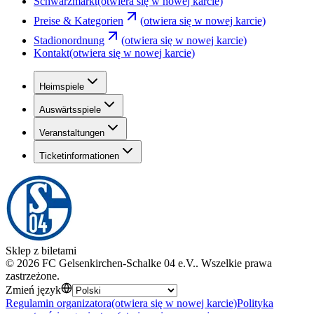
Schwarzmarkt
(otwiera się w nowej karcie)
Preise & Kategorien
(otwiera się w nowej karcie)
Stadionordnung
(otwiera się w nowej karcie)
Kontakt
(otwiera się w nowej karcie)
Heimspiele
Auswärtsspiele
Veranstaltungen
Ticketinformationen
Sklep z biletami
©
2026
FC Gelsenkirchen-Schalke 04 e.V.
.
Wszelkie prawa
zastrzeżone
.
Zmień język
Regulamin organizatora
(otwiera się w nowej karcie)
Polityka