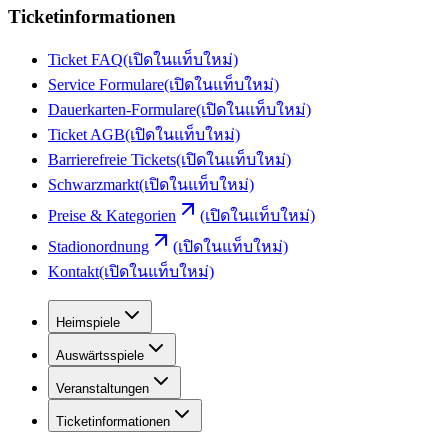
Ticketinformationen
Ticket FAQ
(เปิดในแท็บใหม่)
Service Formulare
(เปิดในแท็บใหม่)
Dauerkarten-Formulare
(เปิดในแท็บใหม่)
Ticket AGB
(เปิดในแท็บใหม่)
Barrierefreie Tickets
(เปิดในแท็บใหม่)
Schwarzmarkt
(เปิดในแท็บใหม่)
Preise & Kategorien
(เปิดในแท็บใหม่)
Stadionordnung
(เปิดในแท็บใหม่)
Kontakt
(เปิดในแท็บใหม่)
Heimspiele
Auswärtsspiele
Veranstaltungen
Ticketinformationen