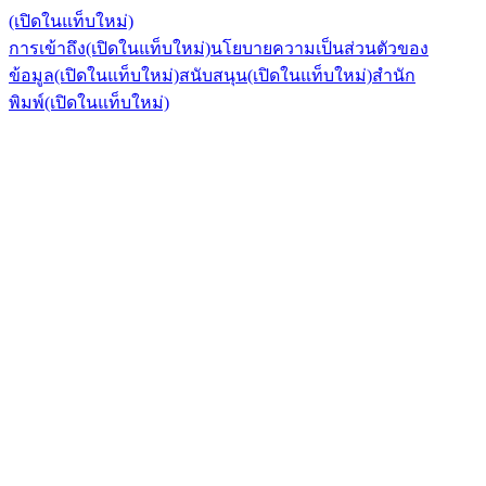
(เปิดในแท็บใหม่)
การเข้าถึง
(เปิดในแท็บใหม่)
นโยบายความเป็นส่วนตัวของ
ข้อมูล
(เปิดในแท็บใหม่)
สนับสนุน
(เปิดในแท็บใหม่)
สำนัก
พิมพ์
(เปิดในแท็บใหม่)