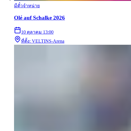
มีตั๋วจำหน่าย
Olé auf Schalke 2026
10 ตุลาคม
13:00
ที่ตั้ง
:
VELTINS-Arena