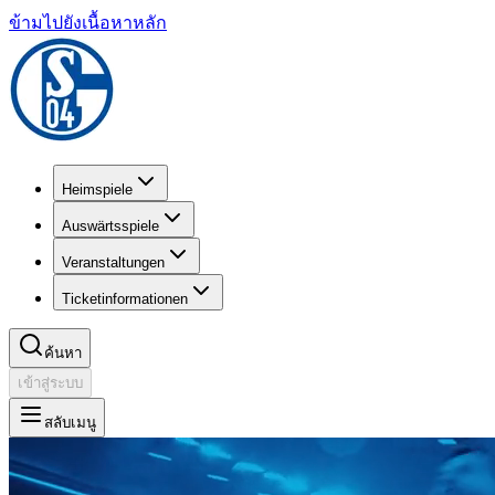
ข้ามไปยังเนื้อหาหลัก
Heimspiele
Auswärtsspiele
Veranstaltungen
Ticketinformationen
ค้นหา
เข้าสู่ระบบ
สลับเมนู