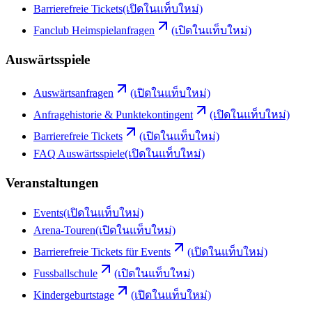
Barrierefreie Tickets
(เปิดในแท็บใหม่)
Fanclub Heimspielanfragen
(เปิดในแท็บใหม่)
Auswärtsspiele
Auswärtsanfragen
(เปิดในแท็บใหม่)
Anfragehistorie & Punktekontingent
(เปิดในแท็บใหม่)
Barrierefreie Tickets
(เปิดในแท็บใหม่)
FAQ Auswärtsspiele
(เปิดในแท็บใหม่)
Veranstaltungen
Events
(เปิดในแท็บใหม่)
Arena-Touren
(เปิดในแท็บใหม่)
Barrierefreie Tickets für Events
(เปิดในแท็บใหม่)
Fussballschule
(เปิดในแท็บใหม่)
Kindergeburtstage
(เปิดในแท็บใหม่)