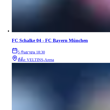
FC Schalke 04 - FC Bayern München
5 กันยายน
18:30
ที่ตั้ง
:
VELTINS-Arena