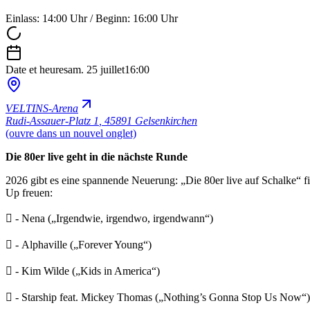
Einlass: 14:00 Uhr / Beginn: 16:00 Uhr
Date et heure
sam. 25 juillet
16:00
VELTINS-Arena
Rudi-Assauer-Platz 1
,
45891 Gelsenkirchen
(ouvre dans un nouvel onglet)
Die 80er live geht in die nächste Runde
2026 gibt es eine spannende Neuerung: „Die 80er live auf Schalke“ f
Up freuen:
 - Nena („Irgendwie, irgendwo, irgendwann“)
 - Alphaville („Forever Young“)
 - Kim Wilde („Kids in America“)
 - Starship feat. Mickey Thomas („Nothing’s Gonna Stop Us Now“)