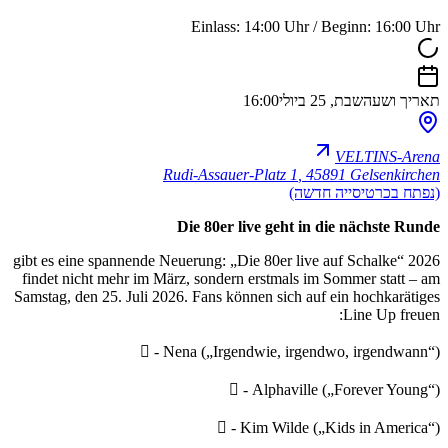
Einlass: 14:00 Uhr / Beginn: 16:00 Uhr
תאריך ושעה
שבת, 25 ביולי
16:00
VELTINS-Arena
Rudi-Assauer-Platz 1
,
45891 Gelsenkirchen
(נפתח בכרטיסייה חדשה)
Die 80er live geht in die nächste Runde
2026 gibt es eine spannende Neuerung: „Die 80er live auf Schalke“
findet nicht mehr im März, sondern erstmals im Sommer statt – am
Samstag, den 25. Juli 2026. Fans können sich auf ein hochkarätiges
Line Up freuen:
 - Nena („Irgendwie, irgendwo, irgendwann“)
 - Alphaville („Forever Young“)
 - Kim Wilde („Kids in America“)