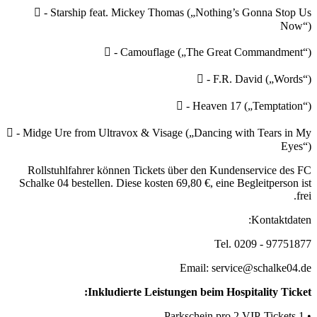
 - Starship feat. Mickey Thomas („Nothing’s Gonna Stop Us
Now“)
 - Camouflage („The Great Commandment“)
 - F.R. David („Words“)
 - Heaven 17 („Temptation“)
 - Midge Ure from Ultravox & Visage („Dancing with Tears in My
Eyes“)
Rollstuhlfahrer können Tickets über den Kundenservice des FC
Schalke 04 bestellen. Diese kosten 69,80 €, eine Begleitperson ist
frei.
Kontaktdaten:
Tel. 0209 - 97751877
Email: service@schalke04.de
Inkludierte Leistungen beim Hospitality Ticket:
• 1 Parkschein pro 2 VIP-Tickets