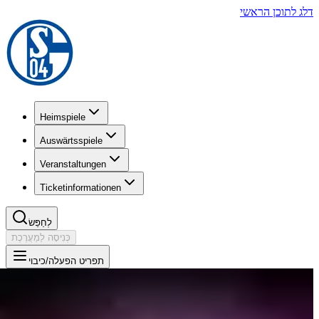
דלג לתוכן הראשי
Heimspiele
Auswärtsspiele
Veranstaltungen
Ticketinformationen
לְחַפֵּשׂ
כְּנִיסָה לַמַעֲרֶכֶת
תפריט הפעלה/כיבוי