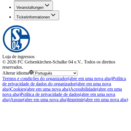
Veranstaltungen
Ticketinformationen
Loja de ingressos
©
2026
FC Gelsenkirchen-Schalke 04 e.V.
.
Todos os direitos
reservados
.
Alterar idioma
Termos e condições do organizador
(abre em uma nova aba)
Política
de privacidade de dados do organizador
(abre em uma nova
aba)
Cookies
(abre em uma nova aba)
Acessibilidade
(abre em uma
nova aba)
Política de privacidade de dados
(abre em uma nova
aba)
Apoiar
(abre em uma nova aba)
Imprimir
(abre em uma nova aba)