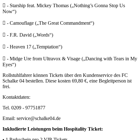
 - Starship feat. Mickey Thomas („Nothing’s Gonna Stop Us
Now“)
 - Camouflage („The Great Commandment“)
 - F.R. David („Words“)
 - Heaven 17 („Temptation“)
 - Midge Ure from Ultravox & Visage („Dancing with Tears in My
Eyes“)
Rollstuhlfahrer können Tickets über den Kundenservice des FC
Schalke 04 bestellen. Diese kosten 69,80 €, eine Begleitperson ist
frei.
Kontaktdaten:
Tel. 0209 - 97751877
Email: service@schalke04.de
Inkludierte Leistungen beim Hospitality Ticket:
• 1 Parkschein pro 2 VIP-Tickets