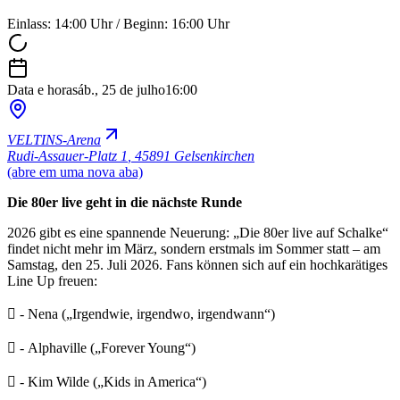
Einlass: 14:00 Uhr / Beginn: 16:00 Uhr
Data e hora
sáb., 25 de julho
16:00
VELTINS-Arena
Rudi-Assauer-Platz 1
,
45891 Gelsenkirchen
(abre em uma nova aba)
Die 80er live geht in die nächste Runde
2026 gibt es eine spannende Neuerung: „Die 80er live auf Schalke“
findet nicht mehr im März, sondern erstmals im Sommer statt – am
Samstag, den 25. Juli 2026. Fans können sich auf ein hochkarätiges
Line Up freuen:
 - Nena („Irgendwie, irgendwo, irgendwann“)
 - Alphaville („Forever Young“)
 - Kim Wilde („Kids in America“)