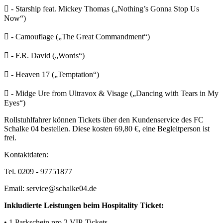
 - Starship feat. Mickey Thomas („Nothing’s Gonna Stop Us
Now“)
 - Camouflage („The Great Commandment“)
 - F.R. David („Words“)
 - Heaven 17 („Temptation“)
 - Midge Ure from Ultravox & Visage („Dancing with Tears in My
Eyes“)
Rollstuhlfahrer können Tickets über den Kundenservice des FC
Schalke 04 bestellen. Diese kosten 69,80 €, eine Begleitperson ist
frei.
Kontaktdaten:
Tel. 0209 - 97751877
Email: service@schalke04.de
Inkludierte Leistungen beim Hospitality Ticket:
• 1 Parkschein pro 2 VIP-Tickets