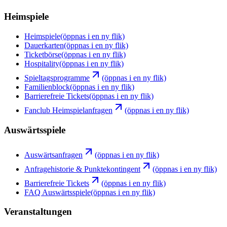
Heimspiele
Heimspiele
(öppnas i en ny flik)
Dauerkarten
(öppnas i en ny flik)
Ticketbörse
(öppnas i en ny flik)
Hospitality
(öppnas i en ny flik)
Spieltagsprogramme
(öppnas i en ny flik)
Familienblock
(öppnas i en ny flik)
Barrierefreie Tickets
(öppnas i en ny flik)
Fanclub Heimspielanfragen
(öppnas i en ny flik)
Auswärtsspiele
Auswärtsanfragen
(öppnas i en ny flik)
Anfragehistorie & Punktekontingent
(öppnas i en ny flik)
Barrierefreie Tickets
(öppnas i en ny flik)
FAQ Auswärtsspiele
(öppnas i en ny flik)
Veranstaltungen