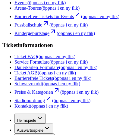
Events
(öppnas i en ny flik)
Arena-Touren
(öppnas i en ny flik)
Barrierefreie Tickets für Events
(öppnas i en ny flik)
Fussballschule
(öppnas i en ny flik)
Kindergeburtstage
(öppnas i en ny flik)
Ticketinformationen
Ticket FAQ
(öppnas i en ny flik)
Service Formulare
(öppnas i en ny flik)
Dauerkarten-Formulare
(öppnas i en ny flik)
Ticket AGB
(öppnas i en ny flik)
Barrierefreie Tickets
(öppnas i en ny flik)
Schwarzmarkt
(öppnas i en ny flik)
Preise & Kategorien
(öppnas i en ny flik)
Stadionordnung
(öppnas i en ny flik)
Kontakt
(öppnas i en ny flik)
Heimspiele
Auswärtsspiele