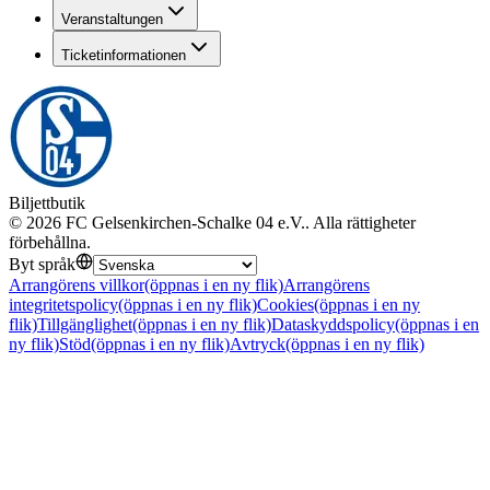
Veranstaltungen
Ticketinformationen
Biljettbutik
©
2026
FC Gelsenkirchen-Schalke 04 e.V.
.
Alla rättigheter
förbehållna
.
Byt språk
Arrangörens villkor
(öppnas i en ny flik)
Arrangörens
integritetspolicy
(öppnas i en ny flik)
Cookies
(öppnas i en ny
flik)
Tillgänglighet
(öppnas i en ny flik)
Dataskyddspolicy
(öppnas i en
ny flik)
Stöd
(öppnas i en ny flik)
Avtryck
(öppnas i en ny flik)