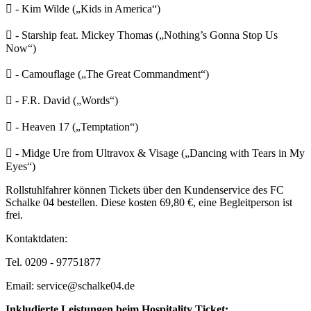
 - Kim Wilde („Kids in America“)
 - Starship feat. Mickey Thomas („Nothing’s Gonna Stop Us
Now“)
 - Camouflage („The Great Commandment“)
 - F.R. David („Words“)
 - Heaven 17 („Temptation“)
 - Midge Ure from Ultravox & Visage („Dancing with Tears in My
Eyes“)
Rollstuhlfahrer können Tickets über den Kundenservice des FC
Schalke 04 bestellen. Diese kosten 69,80 €, eine Begleitperson ist
frei.
Kontaktdaten:
Tel. 0209 - 97751877
Email: service@schalke04.de
Inkludierte Leistungen beim Hospitality Ticket: