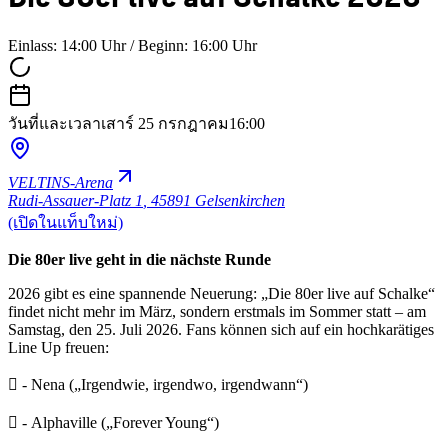
Einlass: 14:00 Uhr / Beginn: 16:00 Uhr
วันที่และเวลา
เสาร์ 25 กรกฎาคม
16:00
VELTINS-Arena
Rudi-Assauer-Platz 1
,
45891 Gelsenkirchen
(เปิดในแท็บใหม่)
Die 80er live geht in die nächste Runde
2026 gibt es eine spannende Neuerung: „Die 80er live auf Schalke“
findet nicht mehr im März, sondern erstmals im Sommer statt – am
Samstag, den 25. Juli 2026. Fans können sich auf ein hochkarätiges
Line Up freuen:
 - Nena („Irgendwie, irgendwo, irgendwann“)
 - Alphaville („Forever Young“)