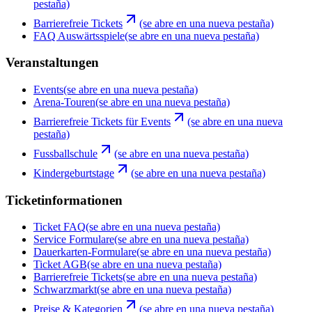
pestaña)
Barrierefreie Tickets
(se abre en una nueva pestaña)
FAQ Auswärtsspiele
(se abre en una nueva pestaña)
Veranstaltungen
Events
(se abre en una nueva pestaña)
Arena-Touren
(se abre en una nueva pestaña)
Barrierefreie Tickets für Events
(se abre en una nueva
pestaña)
Fussballschule
(se abre en una nueva pestaña)
Kindergeburtstage
(se abre en una nueva pestaña)
Ticketinformationen
Ticket FAQ
(se abre en una nueva pestaña)
Service Formulare
(se abre en una nueva pestaña)
Dauerkarten-Formulare
(se abre en una nueva pestaña)
Ticket AGB
(se abre en una nueva pestaña)
Barrierefreie Tickets
(se abre en una nueva pestaña)
Schwarzmarkt
(se abre en una nueva pestaña)
Preise & Kategorien
(se abre en una nueva pestaña)