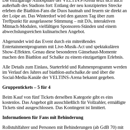
Die einzigartige Atmosphäre der VELTINS-Arena setzt sich auch
außerhalb des Stadions fort: Entlang der neu konzipierten Strecke
erleben die Biathlon-Fans die Duos hautnah und feuern sie direkt an
der Loipe an. Das Winterdorf wird den ganzen Tag über zum
Treffpunkt für ausgelassene Stimmung – mit DJs, interaktiven
Mitmach-Modulen, vielfältigen Sponsoren-Ständen und einem
abwechslungsreichen kulinarischen Angebot.
Abgerundet wird das Event durch ein mitreißendes
Entertainmentprogramm mit Live-Musik-Act und spektakulären
Show-Effekten. Genau diese besonderen Gänsehaut-Momente
machen den Biathlon auf Schalke zu einem einzigartigen Erlebnis.
Alle Details zum Einlass, Starterfeld und Rahmenprogramm werden
im Verlauf des Jahres auf biathlon-aufschalke.de und über die
Social-Media-Kanäle der VELTINS-Arena bekannt gegeben.
Gruppentickets – 5 für 4
Beim Kauf von fünf Tickets derselben Kategorie gibt es eins
kostenlos. Das Angebot gilt ausschließlich für Vollzahler, ermäßigte
Tickets sind ausgeschlossen. Das Kontingent ist limitiert.
Informationen für Fans mit Behinderung
Rollstuhlfahrer und Personen mit Behinderungen (ab GdB 70) mit