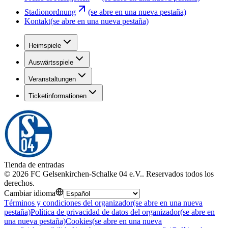
Stadionordnung
(se abre en una nueva pestaña)
Kontakt
(se abre en una nueva pestaña)
Heimspiele
Auswärtsspiele
Veranstaltungen
Ticketinformationen
Tienda de entradas
©
2026
FC Gelsenkirchen-Schalke 04 e.V.
.
Reservados todos los
derechos
.
Cambiar idioma
Términos y condiciones del organizador
(se abre en una nueva
pestaña)
Política de privacidad de datos del organizador
(se abre en
una nueva pestaña)
Cookies
(se abre en una nueva