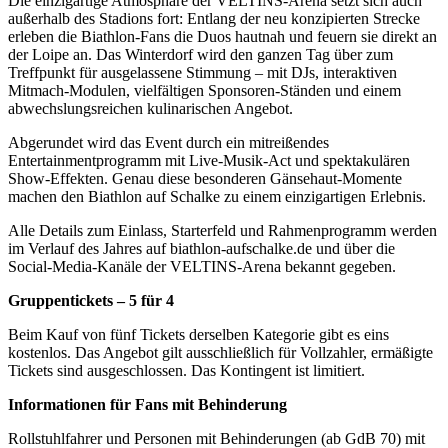
Die einzigartige Atmosphäre der VELTINS-Arena setzt sich auch
außerhalb des Stadions fort: Entlang der neu konzipierten Strecke
erleben die Biathlon-Fans die Duos hautnah und feuern sie direkt an
der Loipe an. Das Winterdorf wird den ganzen Tag über zum
Treffpunkt für ausgelassene Stimmung – mit DJs, interaktiven
Mitmach-Modulen, vielfältigen Sponsoren-Ständen und einem
abwechslungsreichen kulinarischen Angebot.
Abgerundet wird das Event durch ein mitreißendes
Entertainmentprogramm mit Live-Musik-Act und spektakulären
Show-Effekten. Genau diese besonderen Gänsehaut-Momente
machen den Biathlon auf Schalke zu einem einzigartigen Erlebnis.
Alle Details zum Einlass, Starterfeld und Rahmenprogramm werden
im Verlauf des Jahres auf biathlon-aufschalke.de und über die
Social-Media-Kanäle der VELTINS-Arena bekannt gegeben.
Gruppentickets – 5 für 4
Beim Kauf von fünf Tickets derselben Kategorie gibt es eins
kostenlos. Das Angebot gilt ausschließlich für Vollzahler, ermäßigte
Tickets sind ausgeschlossen. Das Kontingent ist limitiert.
Informationen für Fans mit Behinderung
Rollstuhlfahrer und Personen mit Behinderungen (ab GdB 70) mit