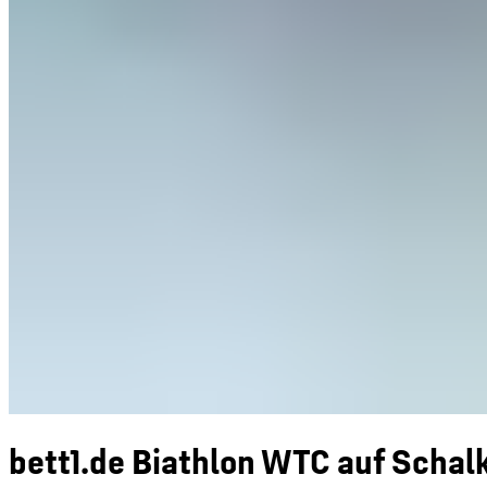
bett1.de Biathlon WTC auf Scha