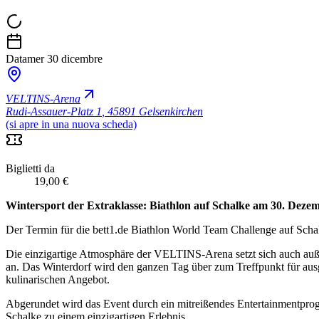
Data
mer 30 dicembre
VELTINS-Arena
Rudi-Assauer-Platz 1
,
45891 Gelsenkirchen
(si apre in una nuova scheda)
Biglietti da
19,00 €
Wintersport der Extraklasse: Biathlon auf Schalke am 30. De
Der Termin für die bett1.de Biathlon World Team Challenge auf Schal
Die einzigartige Atmosphäre der VELTINS-Arena setzt sich auch außer
an. Das Winterdorf wird den ganzen Tag über zum Treffpunkt für au
kulinarischen Angebot.
Abgerundet wird das Event durch ein mitreißendes Entertainmentp
Schalke zu einem einzigartigen Erlebnis.