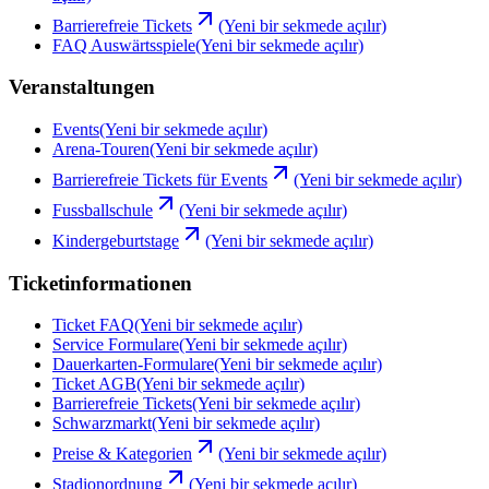
Barrierefreie Tickets
(Yeni bir sekmede açılır)
FAQ Auswärtsspiele
(Yeni bir sekmede açılır)
Veranstaltungen
Events
(Yeni bir sekmede açılır)
Arena-Touren
(Yeni bir sekmede açılır)
Barrierefreie Tickets für Events
(Yeni bir sekmede açılır)
Fussballschule
(Yeni bir sekmede açılır)
Kindergeburtstage
(Yeni bir sekmede açılır)
Ticketinformationen
Ticket FAQ
(Yeni bir sekmede açılır)
Service Formulare
(Yeni bir sekmede açılır)
Dauerkarten-Formulare
(Yeni bir sekmede açılır)
Ticket AGB
(Yeni bir sekmede açılır)
Barrierefreie Tickets
(Yeni bir sekmede açılır)
Schwarzmarkt
(Yeni bir sekmede açılır)
Preise & Kategorien
(Yeni bir sekmede açılır)
Stadionordnung
(Yeni bir sekmede açılır)