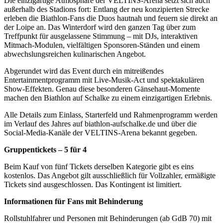
Die einzigartige Atmosphäre der VELTINS-Arena setzt sich auch
außerhalb des Stadions fort: Entlang der neu konzipierten Strecke
erleben die Biathlon-Fans die Duos hautnah und feuern sie direkt an
der Loipe an. Das Winterdorf wird den ganzen Tag über zum
Treffpunkt für ausgelassene Stimmung – mit DJs, interaktiven
Mitmach-Modulen, vielfältigen Sponsoren-Ständen und einem
abwechslungsreichen kulinarischen Angebot.
Abgerundet wird das Event durch ein mitreißendes
Entertainmentprogramm mit Live-Musik-Act und spektakulären
Show-Effekten. Genau diese besonderen Gänsehaut-Momente
machen den Biathlon auf Schalke zu einem einzigartigen Erlebnis.
Alle Details zum Einlass, Starterfeld und Rahmenprogramm werden
im Verlauf des Jahres auf biathlon-aufschalke.de und über die
Social-Media-Kanäle der VELTINS-Arena bekannt gegeben.
Gruppentickets – 5 für 4
Beim Kauf von fünf Tickets derselben Kategorie gibt es eins
kostenlos. Das Angebot gilt ausschließlich für Vollzahler, ermäßigte
Tickets sind ausgeschlossen. Das Kontingent ist limitiert.
Informationen für Fans mit Behinderung
Rollstuhlfahrer und Personen mit Behinderungen (ab GdB 70) mit