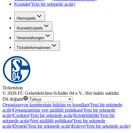
Kontakt
(Yeni bir sekmede açılır)
Heimspiele
Auswärtsspiele
Veranstaltungen
Ticketinformationen
Ticketshop
©
2026
FC Gelsenkirchen-Schalke 04 e.V.
.
Her hakkı saklıdır
.
Dil değiştir
Organizasyon komitesinin hüküm ve koşulları
(Yeni bir sekmede
açılır)
Organizatörün veri gizliliği politikası
(Yeni bir sekmede
açılır)
Cookies
(Yeni bir sekmede açılır)
Erişilebilirlik
(Yeni bir
sekmede açılır)
Veri gizliliği politikası
(Yeni bir sekmede
açılır)
Destek
(Yeni bir sekmede açılır)
Künye
(Yeni bir sekmede açılır)