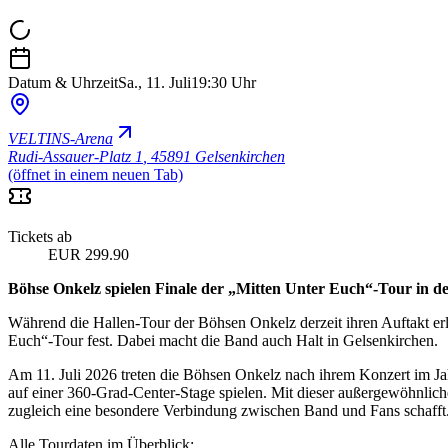
Datum & Uhrzeit
Sa., 11. Juli
19:30 Uhr
VELTINS-Arena
Rudi-Assauer-Platz 1
,
45891 Gelsenkirchen
(öffnet in einem neuen Tab)
Tickets ab
EUR 299.90
Böhse Onkelz spielen Finale der „Mitten Unter Euch“-Tour in
Während die Hallen-Tour der Böhsen Onkelz derzeit ihren Auftakt erle
Euch“-Tour fest. Dabei macht die Band auch Halt in Gelsenkirchen.
Am 11. Juli 2026 treten die Böhsen Onkelz nach ihrem Konzert im Ja
auf einer 360-Grad-Center-Stage spielen. Mit dieser außergewöhnlic
zugleich eine besondere Verbindung zwischen Band und Fans schafft
Alle Tourdaten im Überblick: