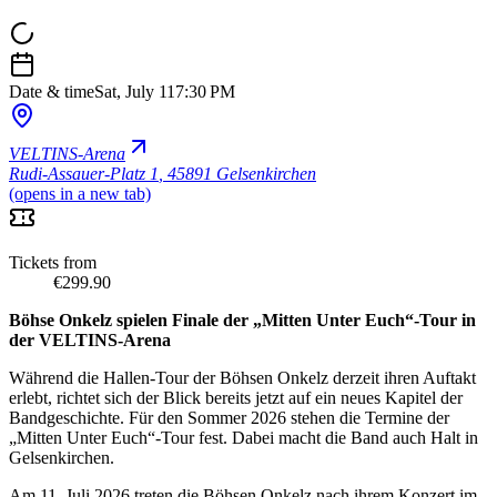
Date & time
Sat, July 11
7:30 PM
VELTINS-Arena
Rudi-Assauer-Platz 1
,
45891 Gelsenkirchen
(opens in a new tab)
Tickets from
€299.90
Böhse Onkelz spielen Finale der „Mitten Unter Euch“-Tour in
der VELTINS-Arena
Während die Hallen-Tour der Böhsen Onkelz derzeit ihren Auftakt
erlebt, richtet sich der Blick bereits jetzt auf ein neues Kapitel der
Bandgeschichte. Für den Sommer 2026 stehen die Termine der
„Mitten Unter Euch“-Tour fest. Dabei macht die Band auch Halt in
Gelsenkirchen.
Am 11. Juli 2026 treten die Böhsen Onkelz nach ihrem Konzert im