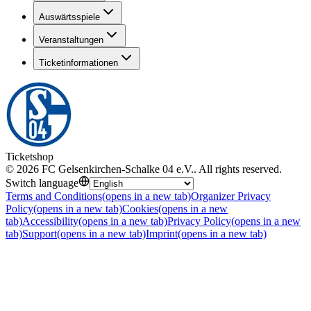
Auswärtsspiele
Veranstaltungen
Ticketinformationen
Ticketshop
©
2026
FC Gelsenkirchen-Schalke 04 e.V.
.
All rights reserved
.
Switch language
Terms and Conditions
(opens in a new tab)
Organizer Privacy
Policy
(opens in a new tab)
Cookies
(opens in a new
tab)
Accessibility
(opens in a new tab)
Privacy Policy
(opens in a new
tab)
Support
(opens in a new tab)
Imprint
(opens in a new tab)