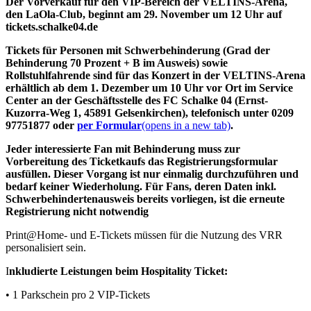
Der Vorverkauf für den VIP-Bereich der VELTINS-Arena,
den LaOla-Club, beginnt am 29. November um 12 Uhr auf
tickets.schalke04.de
Tickets für Personen mit Schwerbehinderung (Grad der
Behinderung 70 Prozent + B im Ausweis) sowie
Rollstuhlfahrende sind für das Konzert in der VELTINS-Arena
erhältlich ab dem 1. Dezember um 10 Uhr vor Ort im Service
Center an der Geschäftsstelle des FC Schalke 04 (Ernst-
Kuzorra-Weg 1, 45891 Gelsenkirchen), telefonisch unter 0209
97751877 oder
per Formular
(opens in a new tab)
.
Jeder interessierte Fan mit Behinderung muss zur
Vorbereitung des Ticketkaufs das Registrierungsformular
ausfüllen. Dieser Vorgang ist nur einmalig durchzuführen und
bedarf keiner Wiederholung. Für Fans, deren Daten inkl.
Schwerbehindertenausweis bereits vorliegen, ist die erneute
Registrierung nicht notwendig
Print@Home- und E-Tickets müssen für die Nutzung des VRR
personalisiert sein.
I
nkludierte Leistungen beim Hospitality Ticket:
• 1 Parkschein pro 2 VIP-Tickets