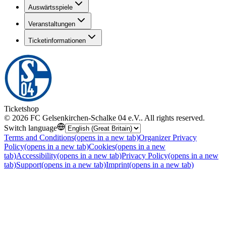
Auswärtsspiele
Veranstaltungen
Ticketinformationen
Ticketshop
©
2026
FC Gelsenkirchen-Schalke 04 e.V.
.
All rights reserved
.
Switch language
Terms and Conditions
(opens in a new tab)
Organizer Privacy
Policy
(opens in a new tab)
Cookies
(opens in a new
tab)
Accessibility
(opens in a new tab)
Privacy Policy
(opens in a new
tab)
Support
(opens in a new tab)
Imprint
(opens in a new tab)