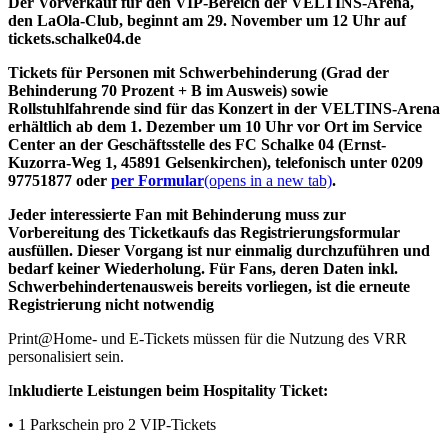
Der Vorverkauf für den VIP-Bereich der VELTINS-Arena,
den LaOla-Club, beginnt am 29. November um 12 Uhr auf
tickets.schalke04.de
Tickets für Personen mit Schwerbehinderung (Grad der
Behinderung 70 Prozent + B im Ausweis) sowie
Rollstuhlfahrende sind für das Konzert in der VELTINS-Arena
erhältlich ab dem 1. Dezember um 10 Uhr vor Ort im Service
Center an der Geschäftsstelle des FC Schalke 04 (Ernst-
Kuzorra-Weg 1, 45891 Gelsenkirchen), telefonisch unter 0209
97751877 oder
per Formular
(opens in a new tab)
.
Jeder interessierte Fan mit Behinderung muss zur
Vorbereitung des Ticketkaufs das Registrierungsformular
ausfüllen. Dieser Vorgang ist nur einmalig durchzuführen und
bedarf keiner Wiederholung. Für Fans, deren Daten inkl.
Schwerbehindertenausweis bereits vorliegen, ist die erneute
Registrierung nicht notwendig
Print@Home- und E-Tickets müssen für die Nutzung des VRR
personalisiert sein.
I
nkludierte Leistungen beim Hospitality Ticket:
• 1 Parkschein pro 2 VIP-Tickets