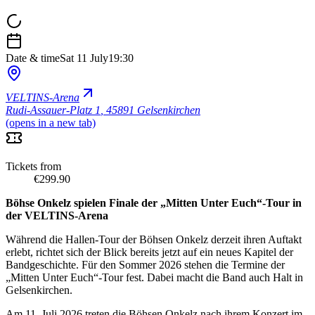
Date & time
Sat 11 July
19:30
VELTINS-Arena
Rudi-Assauer-Platz 1
,
45891 Gelsenkirchen
(opens in a new tab)
Tickets from
€299.90
Böhse Onkelz spielen Finale der „Mitten Unter Euch“-Tour in
der VELTINS-Arena
Während die Hallen-Tour der Böhsen Onkelz derzeit ihren Auftakt
erlebt, richtet sich der Blick bereits jetzt auf ein neues Kapitel der
Bandgeschichte. Für den Sommer 2026 stehen die Termine der
„Mitten Unter Euch“-Tour fest. Dabei macht die Band auch Halt in
Gelsenkirchen.
Am 11. Juli 2026 treten die Böhsen Onkelz nach ihrem Konzert im