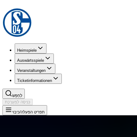
Heimspiele
Auswärtsspiele
Veranstaltungen
Ticketinformationen
לְחַפֵּשׂ
כְּנִיסָה לַמַעֲרֶכֶת
תפריט הפעלה/כיבוי