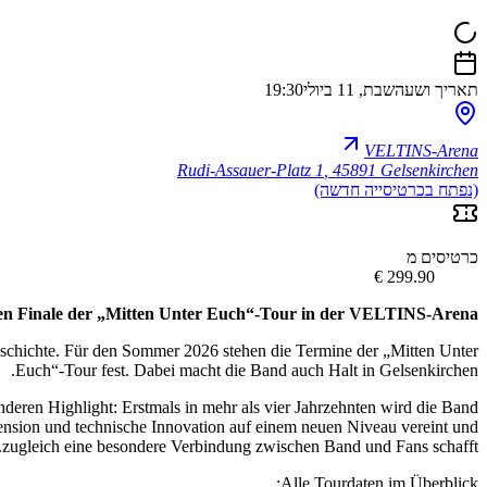
תאריך ושעה
שבת, 11 ביולי
19:30
VELTINS-Arena
Rudi-Assauer-Platz 1
,
45891 Gelsenkirchen
(נפתח בכרטיסייה חדשה)
כרטיסים מ
len Finale der „Mitten Unter Euch“-Tour in der VELTINS-Arena
dgeschichte. Für den Sommer 2026 stehen die Termine der „Mitten Unter
Euch“-Tour fest. Dabei macht die Band auch Halt in Gelsenkirchen.
eren Highlight: Erstmals in mehr als vier Jahrzehnten wird die Band
ension und technische Innovation auf einem neuen Niveau vereint und
zugleich eine besondere Verbindung zwischen Band und Fans schafft.
Alle Tourdaten im Überblick: