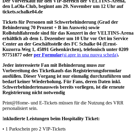
Der Vorverkauf für den VIP-Bereich der VELTINS-Arena,
den LaOla-Club, beginnt am 29. November um 12 Uhr auf
tickets.schalke04.de
Tickets für Personen mit Schwerbehinderung (Grad der
Behinderung 70 Prozent + B im Ausweis) sowie
Rollstuhlfahrende sind für das Konzert in der VELTINS-Arena
erhältlich ab dem 1. Dezember um 10 Uhr vor Ort im Service
Center an der Geschäftsstelle des FC Schalke 04 (Ernst-
Kuzorra-Weg 1, 45891 Gelsenkirchen), telefonisch unter 0209
97751877 oder
per Formular
(si apre in una nuova scheda)
.
Jeder interessierte Fan mit Behinderung muss zur
Vorbereitung des Ticketkaufs das Registrierungsformular
ausfüllen. Dieser Vorgang ist nur einmalig durchzuführen und
bedarf keiner Wiederholung. Für Fans, deren Daten inkl.
Schwerbehindertenausweis bereits vorliegen, ist die erneute
Registrierung nicht notwendig
Print@Home- und E-Tickets müssen für die Nutzung des VRR
personalisiert sein.
I
nkludierte Leistungen beim Hospitality Ticket:
• 1 Parkschein pro 2 VIP-Tickets