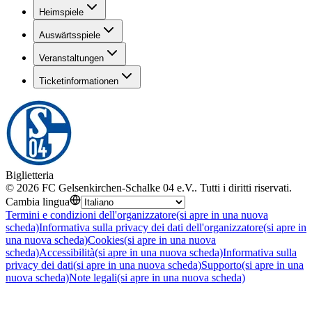
Heimspiele
Auswärtsspiele
Veranstaltungen
Ticketinformationen
Biglietteria
©
2026
FC Gelsenkirchen-Schalke 04 e.V.
.
Tutti i diritti riservati
.
Cambia lingua
Termini e condizioni dell'organizzatore
(si apre in una nuova
scheda)
Informativa sulla privacy dei dati dell'organizzatore
(si apre in
una nuova scheda)
Cookies
(si apre in una nuova
scheda)
Accessibilità
(si apre in una nuova scheda)
Informativa sulla
privacy dei dati
(si apre in una nuova scheda)
Supporto
(si apre in una
nuova scheda)
Note legali
(si apre in una nuova scheda)