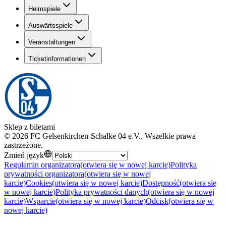
Heimspiele
Auswärtsspiele
Veranstaltungen
Ticketinformationen
Sklep z biletami
©
2026
FC Gelsenkirchen-Schalke 04 e.V.
.
Wszelkie prawa
zastrzeżone
.
Zmień język
Regulamin organizatora
(otwiera się w nowej karcie)
Polityka
prywatności organizatora
(otwiera się w nowej
karcie)
Cookies
(otwiera się w nowej karcie)
Dostępność
(otwiera się
w nowej karcie)
Polityka prywatności danych
(otwiera się w nowej
karcie)
Wsparcie
(otwiera się w nowej karcie)
Odcisk
(otwiera się w
nowej karcie)