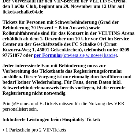
Der Vorverkauf für den VIP-Bereich der VELTINS-Arena,
den LaOla-Club, beginnt am 29. November um 12 Uhr auf
tickets.schalke04.de
Tickets für Personen mit Schwerbehinderung (Grad der
Behinderung 70 Prozent + B im Ausweis) sowie
Rollstuhlfahrende sind für das Konzert in der VELTINS-Arena
erhältlich ab dem 1. Dezember um 10 Uhr vor Ort im Service
Center an der Geschäftsstelle des FC Schalke 04 (Ernst-
Kuzorra-Weg 1, 45891 Gelsenkirchen), telefonisch unter 0209
97751877 oder
per Formular
(otwiera się w nowej karcie)
.
Jeder interessierte Fan mit Behinderung muss zur
Vorbereitung des Ticketkaufs das Registrierungsformular
ausfüllen. Dieser Vorgang ist nur einmalig durchzuführen und
bedarf keiner Wiederholung. Für Fans, deren Daten inkl.
Schwerbehindertenausweis bereits vorliegen, ist die erneute
Registrierung nicht notwendig
Print@Home- und E-Tickets müssen für die Nutzung des VRR
personalisiert sein.
I
nkludierte Leistungen beim Hospitality Ticket:
• 1 Parkschein pro 2 VIP-Tickets