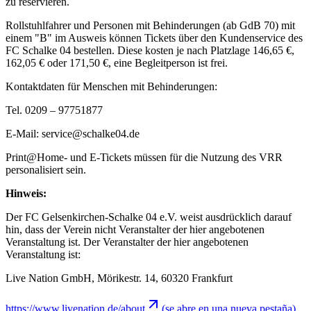
zu reservieren.
Rollstuhlfahrer und Personen mit Behinderungen (ab GdB 70) mit
einem "B" im Ausweis können Tickets über den Kundenservice des
FC Schalke 04 bestellen. Diese kosten je nach Platzlage 146,65 €,
162,05 € oder 171,50 €, eine Begleitperson ist frei.
Kontaktdaten für Menschen mit Behinderungen:
Tel. 0209 – 97751877
E-Mail: service@schalke04.de
Print@Home- und E-Tickets müssen für die Nutzung des VRR
personalisiert sein.
Hinweis:
Der FC Gelsenkirchen-Schalke 04 e.V. weist ausdrücklich darauf
hin, dass der Verein nicht Veranstalter der hier angebotenen
Veranstaltung ist. Der Veranstalter der hier angebotenen
Veranstaltung ist:
Live Nation GmbH, Mörikestr. 14, 60320 Frankfurt
https://www.livenation.de/about
(se abre en una nueva pestaña)