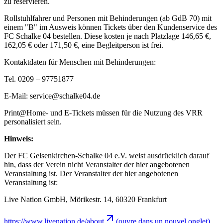
zu reservieren.
Rollstuhlfahrer und Personen mit Behinderungen (ab GdB 70) mit
einem "B" im Ausweis können Tickets über den Kundenservice des
FC Schalke 04 bestellen. Diese kosten je nach Platzlage 146,65 €,
162,05 € oder 171,50 €, eine Begleitperson ist frei.
Kontaktdaten für Menschen mit Behinderungen:
Tel. 0209 – 97751877
E-Mail: service@schalke04.de
Print@Home- und E-Tickets müssen für die Nutzung des VRR
personalisiert sein.
Hinweis:
Der FC Gelsenkirchen-Schalke 04 e.V. weist ausdrücklich darauf
hin, dass der Verein nicht Veranstalter der hier angebotenen
Veranstaltung ist. Der Veranstalter der hier angebotenen
Veranstaltung ist:
Live Nation GmbH, Mörikestr. 14, 60320 Frankfurt
https://www.livenation.de/about
(ouvre dans un nouvel onglet)