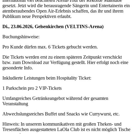
international viel beachteten Arena-Tour der Rekorde Maßstäbe
gesetzt. Jetzt wird die herausragende Sängerin und Entertainerin ein
atemberaubendes Open Air-Erlebnis schaffen, das ihr und ihrem
Publikum neue Perspektiven erlaubt.
Di., 23.06.2026, Gelsenkirchen (VELTINS-Arena)
Buchungshinweise:
Pro Kunde dürfen max. 6 Tickets gebucht werden.
Die Tickets werden erst zu einem späteren Zeitpunkt verschickt
bzw. zum Download zur Verfügung gestellt. Hier erfolgt noch eine
gesonderte Info.
Inkludierte Leistungen beim Hospitality Ticket:
1 Parkschein pro 2 VIP-Tickets
Umfangreiches Getränkeangebot während der gesamten
Veranstaltung
Abwechslungsreiches Buffet und Snacks wie Currywurst, etc.
Hinweis: In unserem kommunikativen mit großen Theken- und
Tresenflächen ausgestatteten LaOla Club ist es nicht möglich Tische