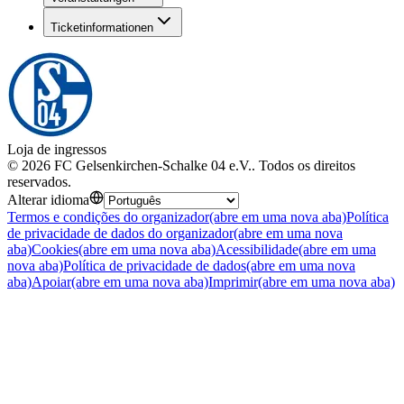
Ticketinformationen
Loja de ingressos
©
2026
FC Gelsenkirchen-Schalke 04 e.V.
.
Todos os direitos
reservados
.
Alterar idioma
Termos e condições do organizador
(abre em uma nova aba)
Política
de privacidade de dados do organizador
(abre em uma nova
aba)
Cookies
(abre em uma nova aba)
Acessibilidade
(abre em uma
nova aba)
Política de privacidade de dados
(abre em uma nova
aba)
Apoiar
(abre em uma nova aba)
Imprimir
(abre em uma nova aba)