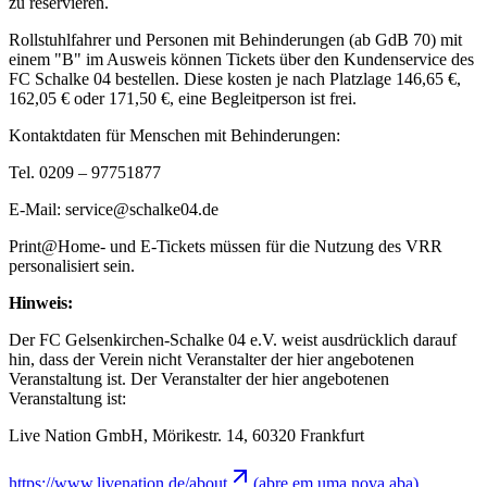
zu reservieren.
Rollstuhlfahrer und Personen mit Behinderungen (ab GdB 70) mit
einem "B" im Ausweis können Tickets über den Kundenservice des
FC Schalke 04 bestellen. Diese kosten je nach Platzlage 146,65 €,
162,05 € oder 171,50 €, eine Begleitperson ist frei.
Kontaktdaten für Menschen mit Behinderungen:
Tel. 0209 – 97751877
E-Mail: service@schalke04.de
Print@Home- und E-Tickets müssen für die Nutzung des VRR
personalisiert sein.
Hinweis:
Der FC Gelsenkirchen-Schalke 04 e.V. weist ausdrücklich darauf
hin, dass der Verein nicht Veranstalter der hier angebotenen
Veranstaltung ist. Der Veranstalter der hier angebotenen
Veranstaltung ist:
Live Nation GmbH, Mörikestr. 14, 60320 Frankfurt
https://www.livenation.de/about
(abre em uma nova aba)