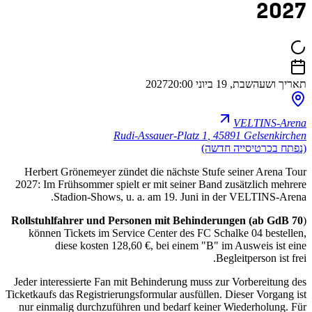
2027
תאריך ושעה
שבת, 19 ביוני 2027
20:00
VELTINS-Arena
Rudi-Assauer-Platz 1
,
45891 Gelsenkirchen
(נפתח בכרטיסייה חדשה)
Herbert Grönemeyer zündet die nächste Stufe seiner Arena Tour
2027: Im Frühsommer spielt er mit seiner Band zusätzlich mehrere
Stadion-Shows, u. a. am 19. Juni in der VELTINS-Arena.
Rollstuhlfahrer und Personen mit Behinderungen (ab GdB 70
)
können Tickets im Service Center des FC Schalke 04 bestellen,
diese kosten 128,60 €, bei einem "B" im Ausweis ist eine
Begleitperson ist frei.
Jeder interessierte Fan mit Behinderung muss zur Vorbereitung des
Ticketkaufs das Registrierungsformular ausfüllen. Dieser Vorgang ist
nur einmalig durchzuführen und bedarf keiner Wiederholung. Für