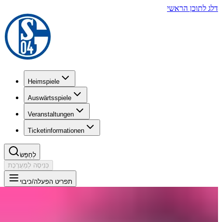
דלג לתוכן הראשי
Heimspiele
Auswärtsspiele
Veranstaltungen
Ticketinformationen
לְחַפֵּשׂ
כְּנִיסָה לַמַעֲרֶכֶת
תפריט הפעלה/כיבוי