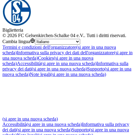
Biglietteria
©
2026
FC Gelsenkirchen-Schalke 04 e.V.
.
Tutti i diritti riservati
.
Cambia lingua
Termini e condizioni dell'organizzatore
(si apre in una nuova
scheda)
Informativa sulla privacy dei dati dell'organizzatore
(si apre in
una nuova scheda)
Cookies
(si apre in una nuova
scheda)
Accessibilità
(si apre in una nuova scheda)
Informativa sulla
privacy dei dati
(si apre in una nuova scheda)
Supporto
(si apre in una
nuova scheda)
Note legali
(si apre in una nuova scheda)
(si apre in una nuova scheda)
Accessibilità
(si apre in una nuova scheda)
Informativa sulla privacy
dei dati
(si apre in una nuova scheda)
Supporto
(si apre in una nuova