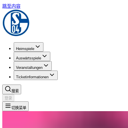
跳至内容
Heimspiele
Auswärtsspiele
Veranstaltungen
Ticketinformationen
搜索
登录
切换菜单