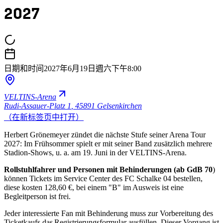
2027
日期和时间
2027年6月19日週六
下午8:00
VELTINS-Arena
Rudi-Assauer-Platz 1
,
45891 Gelsenkirchen
（在新标签页中打开）
Herbert Grönemeyer zündet die nächste Stufe seiner Arena Tour
2027: Im Frühsommer spielt er mit seiner Band zusätzlich mehrere
Stadion-Shows, u. a. am 19. Juni in der VELTINS-Arena.
Rollstuhlfahrer und Personen mit Behinderungen (ab GdB 70
)
können Tickets im Service Center des FC Schalke 04 bestellen,
diese kosten 128,60 €, bei einem "B" im Ausweis ist eine
Begleitperson ist frei.
Jeder interessierte Fan mit Behinderung muss zur Vorbereitung des
Ticketkaufs das Registrierungsformular ausfüllen. Dieser Vorgang ist