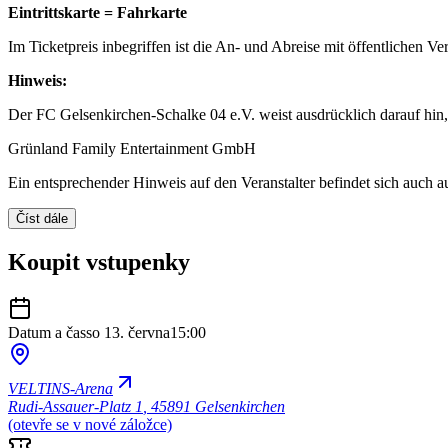
Eintrittskarte = Fahrkarte
Im Ticketpreis inbegriffen ist die An- und Abreise mit öffentlichen 
Hinweis:
Der FC Gelsenkirchen-Schalke 04 e.V. weist ausdrücklich darauf hin, d
Grünland Family Entertainment GmbH
Ein entsprechender Hinweis auf den Veranstalter befindet sich auch a
Číst dále
Koupit vstupenky
Datum a čas
so 13. června
15:00
VELTINS-Arena
Rudi-Assauer-Platz 1
,
45891 Gelsenkirchen
(otevře se v nové záložce)