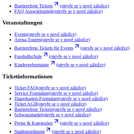
Barrierefreie Tickets
(otevře se v nové záložce)
FAQ Auswärtsspiele
(otevře se v nové záložce)
Veranstaltungen
Events
(otevře se v nové záložce)
Arena-Touren
(otevře se v nové záložce)
Barrierefreie Tickets für Events
(otevře se v nové záložce)
Fussballschule
(otevře se v nové záložce)
Kindergeburtstage
(otevře se v nové záložce)
Ticketinformationen
Ticket FAQ
(otevře se v nové záložce)
Service Formulare
(otevře se v nové záložce)
Dauerkarten-Formulare
(otevře se v nové záložce)
Ticket AGB
(otevře se v nové záložce)
Barrierefreie Tickets
(otevře se v nové záložce)
Schwarzmarkt
(otevře se v nové záložce)
Preise & Kategorien
(otevře se v nové záložce)
Stadionordnung
(otevře se v nové záložce)