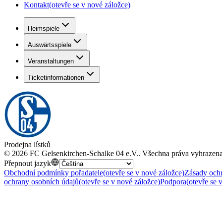
Kontakt
(otevře se v nové záložce)
Heimspiele
Auswärtsspiele
Veranstaltungen
Ticketinformationen
Prodejna lístků
©
2026
FC Gelsenkirchen-Schalke 04 e.V.
.
Všechna práva vyhrazen
Přepnout jazyk
Obchodní podmínky pořadatele
(otevře se v nové záložce)
Zásady ochr
ochrany osobních údajů
(otevře se v nové záložce)
Podpora
(otevře se 