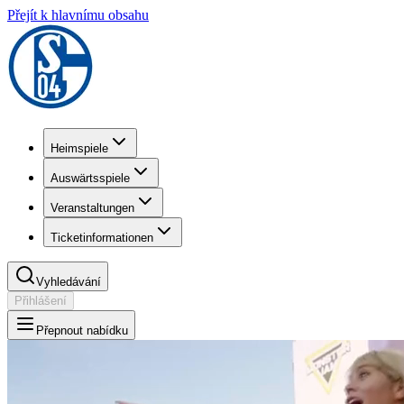
Přejít k hlavnímu obsahu
Heimspiele
Auswärtsspiele
Veranstaltungen
Ticketinformationen
Vyhledávání
Přihlášení
Přepnout nabídku