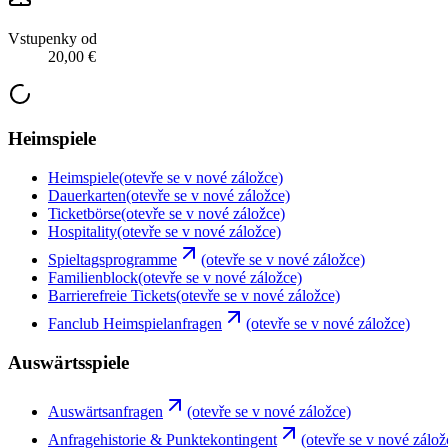
Vstupenky od
20,00 €
Heimspiele
Heimspiele
(otevře se v nové záložce)
Dauerkarten
(otevře se v nové záložce)
Ticketbörse
(otevře se v nové záložce)
Hospitality
(otevře se v nové záložce)
Spieltagsprogramme
(otevře se v nové záložce)
Familienblock
(otevře se v nové záložce)
Barrierefreie Tickets
(otevře se v nové záložce)
Fanclub Heimspielanfragen
(otevře se v nové záložce)
Auswärtsspiele
Auswärtsanfragen
(otevře se v nové záložce)
Anfragehistorie & Punktekontingent
(otevře se v nové zálož