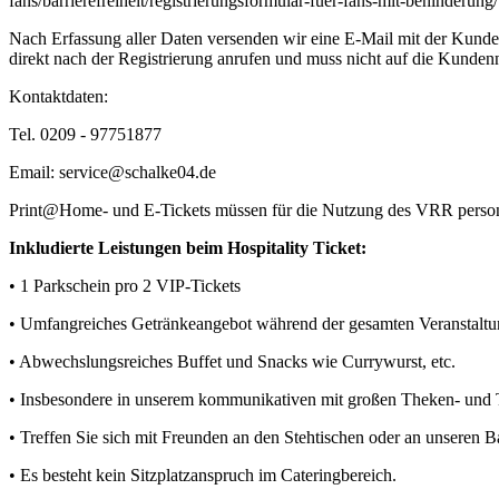
fans/barrierefreiheit/registrierungsformular-fuer-fans-mit-behinderung/
Nach Erfassung aller Daten versenden wir eine E-Mail mit der Kun
direkt nach der Registrierung anrufen und muss nicht auf die Kundenn
Kontaktdaten:
Tel. 0209 - 97751877
Email: service@schalke04.de
Print@Home- und E-Tickets müssen für die Nutzung des VRR personal
Inkludierte Leistungen beim Hospitality Ticket:
• 1 Parkschein pro 2 VIP-Tickets
• Umfangreiches Getränkeangebot während der gesamten Veranstalt
• Abwechslungsreiches Buffet und Snacks wie Currywurst, etc.
• Insbesondere in unserem kommunikativen mit großen Theken- und Tre
• Treffen Sie sich mit Freunden an den Stehtischen oder an unseren B
• Es besteht kein Sitzplatzanspruch im Cateringbereich.