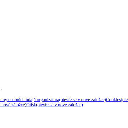
a
.
any osobních údajů organizátora
(otevře se v nové záložce)
Cookies
(ot
v nové záložce)
Otisk
(otevře se v nové záložce)