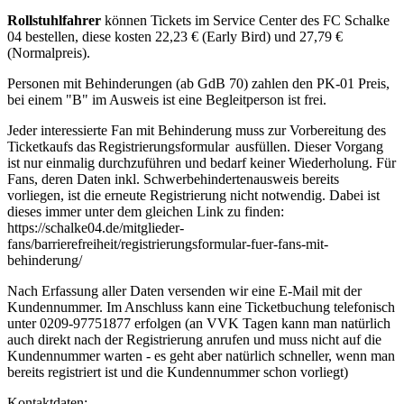
Rollstuhlfahrer
können Tickets im Service Center des FC Schalke
04 bestellen, diese kosten 22,23 € (Early Bird) und 27,79 €
(Normalpreis).
Personen mit Behinderungen (ab GdB 70) zahlen den PK-01 Preis,
bei einem "B" im Ausweis ist eine Begleitperson ist frei.
Jeder interessierte Fan mit Behinderung muss zur Vorbereitung des
Ticketkaufs das Registrierungsformular ausfüllen. Dieser Vorgang
ist nur einmalig durchzuführen und bedarf keiner Wiederholung. Für
Fans, deren Daten inkl. Schwerbehindertenausweis bereits
vorliegen, ist die erneute Registrierung nicht notwendig. Dabei ist
dieses immer unter dem gleichen Link zu finden:
https://schalke04.de/mitglieder-
fans/barrierefreiheit/registrierungsformular-fuer-fans-mit-
behinderung/
Nach Erfassung aller Daten versenden wir eine E-Mail mit der
Kundennummer. Im Anschluss kann eine Ticketbuchung telefonisch
unter 0209-97751877 erfolgen (an VVK Tagen kann man natürlich
auch direkt nach der Registrierung anrufen und muss nicht auf die
Kundennummer warten - es geht aber natürlich schneller, wenn man
bereits registriert ist und die Kundennummer schon vorliegt)
Kontaktdaten: