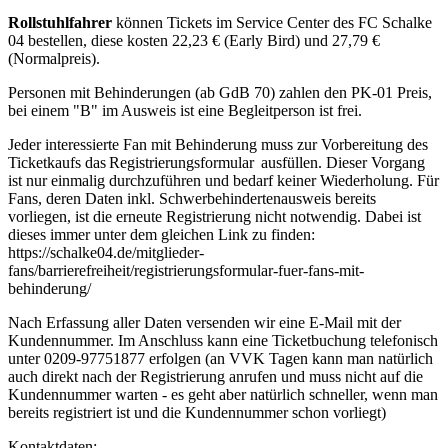
Rollstuhlfahrer
können Tickets im Service Center des FC Schalke
04 bestellen, diese kosten 22,23 € (Early Bird) und 27,79 €
(Normalpreis).
Personen mit Behinderungen (ab GdB 70) zahlen den PK-01 Preis,
bei einem "B" im Ausweis ist eine Begleitperson ist frei.
Jeder interessierte Fan mit Behinderung muss zur Vorbereitung des
Ticketkaufs das Registrierungsformular ausfüllen. Dieser Vorgang
ist nur einmalig durchzuführen und bedarf keiner Wiederholung. Für
Fans, deren Daten inkl. Schwerbehindertenausweis bereits
vorliegen, ist die erneute Registrierung nicht notwendig. Dabei ist
dieses immer unter dem gleichen Link zu finden:
https://schalke04.de/mitglieder-
fans/barrierefreiheit/registrierungsformular-fuer-fans-mit-
behinderung/
Nach Erfassung aller Daten versenden wir eine E-Mail mit der
Kundennummer. Im Anschluss kann eine Ticketbuchung telefonisch
unter 0209-97751877 erfolgen (an VVK Tagen kann man natürlich
auch direkt nach der Registrierung anrufen und muss nicht auf die
Kundennummer warten - es geht aber natürlich schneller, wenn man
bereits registriert ist und die Kundennummer schon vorliegt)
Kontaktdaten: