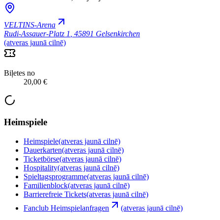
VELTINS-Arena
Rudi-Assauer-Platz 1
,
45891 Gelsenkirchen
(atveras jaunā cilnē)
Biļetes no
20,00 €
Heimspiele
Heimspiele
(atveras jaunā cilnē)
Dauerkarten
(atveras jaunā cilnē)
Ticketbörse
(atveras jaunā cilnē)
Hospitality
(atveras jaunā cilnē)
Spieltagsprogramme
(atveras jaunā cilnē)
Familienblock
(atveras jaunā cilnē)
Barrierefreie Tickets
(atveras jaunā cilnē)
Fanclub Heimspielanfragen
(atveras jaunā cilnē)