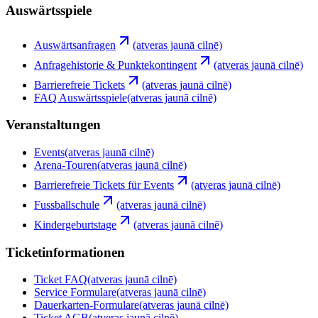
Auswärtsspiele
Auswärtsanfragen
(atveras jaunā cilnē)
Anfragehistorie & Punktekontingent
(atveras jaunā cilnē)
Barrierefreie Tickets
(atveras jaunā cilnē)
FAQ Auswärtsspiele
(atveras jaunā cilnē)
Veranstaltungen
Events
(atveras jaunā cilnē)
Arena-Touren
(atveras jaunā cilnē)
Barrierefreie Tickets für Events
(atveras jaunā cilnē)
Fussballschule
(atveras jaunā cilnē)
Kindergeburtstage
(atveras jaunā cilnē)
Ticketinformationen
Ticket FAQ
(atveras jaunā cilnē)
Service Formulare
(atveras jaunā cilnē)
Dauerkarten-Formulare
(atveras jaunā cilnē)
Ticket AGB
(atveras jaunā cilnē)