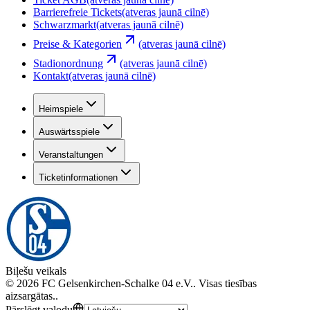
Barrierefreie Tickets
(atveras jaunā cilnē)
Schwarzmarkt
(atveras jaunā cilnē)
Preise & Kategorien
(atveras jaunā cilnē)
Stadionordnung
(atveras jaunā cilnē)
Kontakt
(atveras jaunā cilnē)
Heimspiele
Auswärtsspiele
Veranstaltungen
Ticketinformationen
Biļešu veikals
©
2026
FC Gelsenkirchen-Schalke 04 e.V.
.
Visas tiesības
aizsargātas.
.
Pārslēgt valodu