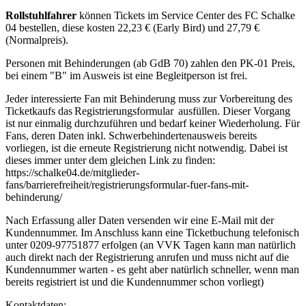
Rollstuhlfahrer
können Tickets im Service Center des FC Schalke
04 bestellen, diese kosten 22,23 € (Early Bird) und 27,79 €
(Normalpreis).
Personen mit Behinderungen (ab GdB 70) zahlen den PK-01 Preis,
bei einem "B" im Ausweis ist eine Begleitperson ist frei.
Jeder interessierte Fan mit Behinderung muss zur Vorbereitung des
Ticketkaufs das Registrierungsformular ausfüllen. Dieser Vorgang
ist nur einmalig durchzuführen und bedarf keiner Wiederholung. Für
Fans, deren Daten inkl. Schwerbehindertenausweis bereits
vorliegen, ist die erneute Registrierung nicht notwendig. Dabei ist
dieses immer unter dem gleichen Link zu finden:
https://schalke04.de/mitglieder-
fans/barrierefreiheit/registrierungsformular-fuer-fans-mit-
behinderung/
Nach Erfassung aller Daten versenden wir eine E-Mail mit der
Kundennummer. Im Anschluss kann eine Ticketbuchung telefonisch
unter 0209-97751877 erfolgen (an VVK Tagen kann man natürlich
auch direkt nach der Registrierung anrufen und muss nicht auf die
Kundennummer warten - es geht aber natürlich schneller, wenn man
bereits registriert ist und die Kundennummer schon vorliegt)
Kontaktdaten: