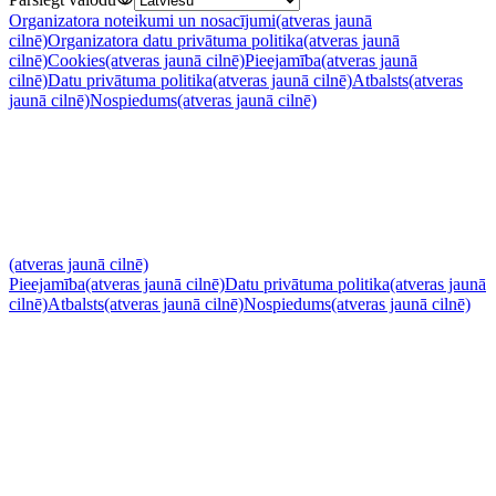
Organizatora noteikumi un nosacījumi
(atveras jaunā
cilnē)
Organizatora datu privātuma politika
(atveras jaunā
cilnē)
Cookies
(atveras jaunā cilnē)
Pieejamība
(atveras jaunā
cilnē)
Datu privātuma politika
(atveras jaunā cilnē)
Atbalsts
(atveras
jaunā cilnē)
Nospiedums
(atveras jaunā cilnē)
(atveras jaunā cilnē)
Pieejamība
(atveras jaunā cilnē)
Datu privātuma politika
(atveras jaunā
cilnē)
Atbalsts
(atveras jaunā cilnē)
Nospiedums
(atveras jaunā cilnē)