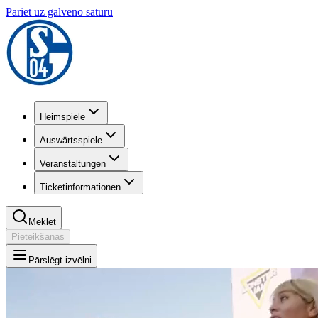
Pāriet uz galveno saturu
Heimspiele
Auswärtsspiele
Veranstaltungen
Ticketinformationen
Meklēt
Pieteikšanās
Pārslēgt izvēlni