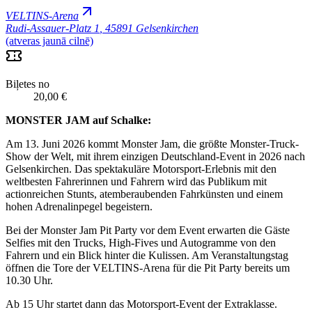
VELTINS-Arena
Rudi-Assauer-Platz 1
,
45891 Gelsenkirchen
(atveras jaunā cilnē)
Biļetes no
20,00 €
MONSTER JAM auf Schalke:
Am 13. Juni 2026 kommt Monster Jam, die größte Monster-Truck-
Show der Welt, mit ihrem einzigen Deutschland-Event in 2026 nach
Gelsenkirchen. Das spektakuläre Motorsport-Erlebnis mit den
weltbesten Fahrerinnen und Fahrern wird das Publikum mit
actionreichen Stunts, atemberaubenden Fahrkünsten und einem
hohen Adrenalinpegel begeistern.
Bei der Monster Jam Pit Party vor dem Event erwarten die Gäste
Selfies mit den Trucks, High-Fives und Autogramme von den
Fahrern und ein Blick hinter die Kulissen. Am Veranstaltungstag
öffnen die Tore der VELTINS-Arena für die Pit Party bereits um
10.30 Uhr.
Ab 15 Uhr startet dann das Motorsport-Event der Extraklasse.