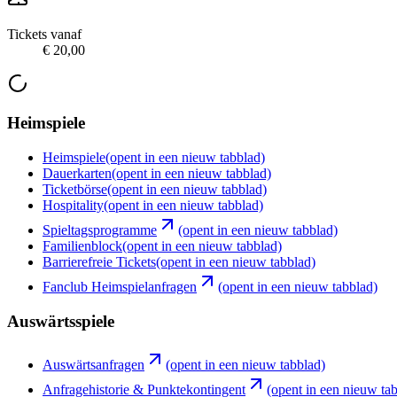
Tickets vanaf
€ 20,00
Heimspiele
Heimspiele
(opent in een nieuw tabblad)
Dauerkarten
(opent in een nieuw tabblad)
Ticketbörse
(opent in een nieuw tabblad)
Hospitality
(opent in een nieuw tabblad)
Spieltagsprogramme
(opent in een nieuw tabblad)
Familienblock
(opent in een nieuw tabblad)
Barrierefreie Tickets
(opent in een nieuw tabblad)
Fanclub Heimspielanfragen
(opent in een nieuw tabblad)
Auswärtsspiele
Auswärtsanfragen
(opent in een nieuw tabblad)
Anfragehistorie & Punktekontingent
(opent in een nieuw ta