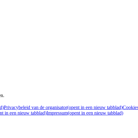
en
.
d)
Privacybeleid van de organisator
(opent in een nieuw tabblad)
Cookie
nt in een nieuw tabblad)
Impressum
(opent in een nieuw tabblad)