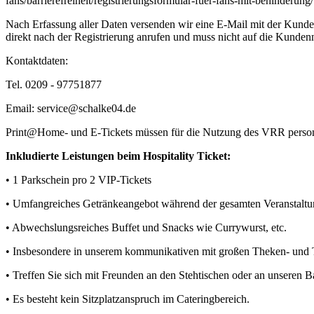
fans/barrierefreiheit/registrierungsformular-fuer-fans-mit-behinderung/
Nach Erfassung aller Daten versenden wir eine E-Mail mit der Kun
direkt nach der Registrierung anrufen und muss nicht auf die Kundenn
Kontaktdaten:
Tel. 0209 - 97751877
Email: service@schalke04.de
Print@Home- und E-Tickets müssen für die Nutzung des VRR personal
Inkludierte Leistungen beim Hospitality Ticket:
• 1 Parkschein pro 2 VIP-Tickets
• Umfangreiches Getränkeangebot während der gesamten Veranstalt
• Abwechslungsreiches Buffet und Snacks wie Currywurst, etc.
• Insbesondere in unserem kommunikativen mit großen Theken- und Tre
• Treffen Sie sich mit Freunden an den Stehtischen oder an unseren B
• Es besteht kein Sitzplatzanspruch im Cateringbereich.