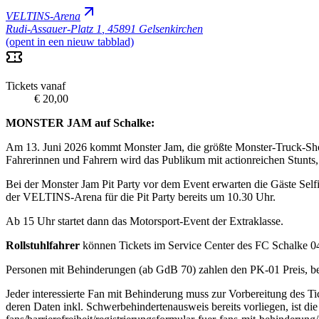
VELTINS-Arena
Rudi-Assauer-Platz 1
,
45891 Gelsenkirchen
(opent in een nieuw tabblad)
Tickets vanaf
€ 20,00
MONSTER JAM auf Schalke:
Am 13. Juni 2026 kommt Monster Jam, die größte Monster-Truck-Show
Fahrerinnen und Fahrern wird das Publikum mit actionreichen Stunt
Bei der Monster Jam Pit Party vor dem Event erwarten die Gäste Self
der VELTINS-Arena für die Pit Party bereits um 10.30 Uhr.
Ab 15 Uhr startet dann das Motorsport-Event der Extraklasse.
Rollstuhlfahrer
können Tickets im Service Center des FC Schalke 04 
Personen mit Behinderungen (ab GdB 70) zahlen den PK-01 Preis, bei 
Jeder interessierte Fan mit Behinderung muss zur Vorbereitung des T
deren Daten inkl. Schwerbehindertenausweis bereits vorliegen, ist die