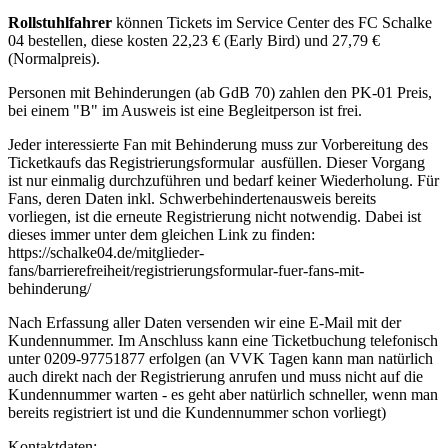
Rollstuhlfahrer
können Tickets im Service Center des FC Schalke
04 bestellen, diese kosten 22,23 € (Early Bird) und 27,79 €
(Normalpreis).
Personen mit Behinderungen (ab GdB 70) zahlen den PK-01 Preis,
bei einem "B" im Ausweis ist eine Begleitperson ist frei.
Jeder interessierte Fan mit Behinderung muss zur Vorbereitung des
Ticketkaufs das Registrierungsformular ausfüllen. Dieser Vorgang
ist nur einmalig durchzuführen und bedarf keiner Wiederholung. Für
Fans, deren Daten inkl. Schwerbehindertenausweis bereits
vorliegen, ist die erneute Registrierung nicht notwendig. Dabei ist
dieses immer unter dem gleichen Link zu finden:
https://schalke04.de/mitglieder-
fans/barrierefreiheit/registrierungsformular-fuer-fans-mit-
behinderung/
Nach Erfassung aller Daten versenden wir eine E-Mail mit der
Kundennummer. Im Anschluss kann eine Ticketbuchung telefonisch
unter 0209-97751877 erfolgen (an VVK Tagen kann man natürlich
auch direkt nach der Registrierung anrufen und muss nicht auf die
Kundennummer warten - es geht aber natürlich schneller, wenn man
bereits registriert ist und die Kundennummer schon vorliegt)
Kontaktdaten: