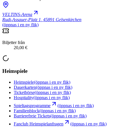
VELTINS-Arena
Rudi-Assauer-Platz 1
,
45891 Gelsenkirchen
(öppnas i en ny flik)
Biljetter från
20,00 €
Heimspiele
Heimspiele
(öppnas i en ny flik)
Dauerkarten
(öppnas i en ny flik)
Ticketbörse
(öppnas i en ny flik)
Hospitality
(öppnas i en ny flik)
Spieltagsprogramme
(öppnas i en ny flik)
Familienblock
(öppnas i en ny flik)
Barrierefreie Tickets
(öppnas i en ny flik)
Fanclub Heimspielanfragen
(öppnas i en ny flik)