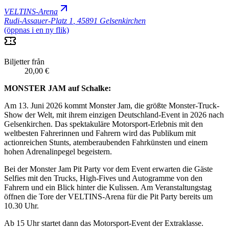
VELTINS-Arena
Rudi-Assauer-Platz 1
,
45891 Gelsenkirchen
(öppnas i en ny flik)
Biljetter från
20,00 €
MONSTER JAM auf Schalke:
Am 13. Juni 2026 kommt Monster Jam, die größte Monster-Truck-
Show der Welt, mit ihrem einzigen Deutschland-Event in 2026 nach
Gelsenkirchen. Das spektakuläre Motorsport-Erlebnis mit den
weltbesten Fahrerinnen und Fahrern wird das Publikum mit
actionreichen Stunts, atemberaubenden Fahrkünsten und einem
hohen Adrenalinpegel begeistern.
Bei der Monster Jam Pit Party vor dem Event erwarten die Gäste
Selfies mit den Trucks, High-Fives und Autogramme von den
Fahrern und ein Blick hinter die Kulissen. Am Veranstaltungstag
öffnen die Tore der VELTINS-Arena für die Pit Party bereits um
10.30 Uhr.
Ab 15 Uhr startet dann das Motorsport-Event der Extraklasse.