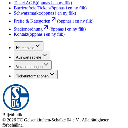
Ticket AGB
(öppnas i en ny flik)
Barrierefreie Tickets
(öppnas i en ny flik)
Schwarzmarkt
(öppnas i en ny flik)
Preise & Kategorien
(öppnas i en ny flik)
Stadionordnung
(öppnas i en ny flik)
Kontakt
(öppnas i en ny flik)
Heimspiele
Auswärtsspiele
Veranstaltungen
Ticketinformationen
Biljettbutik
©
2026
FC Gelsenkirchen-Schalke 04 e.V.
.
Alla rättigheter
förbehållna
.