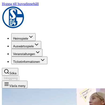
Hoppa till huvudinnehåll
Heimspiele
Auswärtsspiele
Veranstaltungen
Ticketinformationen
Söka
Inloggning
Växla meny