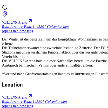
VELTINS-Arena
Rudi-Assauer-Platz 1
,
45891 Gelsenkirchen
(opens in a new tab)
Der Winter ist die beste Zeit, um das königsblaue Wohnzimmer in be
erfreuen.
Die Teilnehmer erwartet eine zweieinhalbstündige Zeitreise. Der FC 
Stadions mit unvergesslichem Panoramablick über das gesamte beleuc
Vereinshistorie.
Die VELTINS-Arena hält in dieser Nacht alles bereit, um die Faszina
Austausch bei frischem Veltins oder anderen Kaltgetränken.
*Vor und nach Großveranstaltungen kann es zu kurzfristigen Einsc
Location
VELTINS-Arena
Rudi-Assauer-Platz 1
45891 Gelsenkirchen
(opens in a new tab)