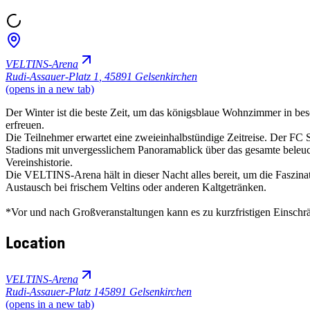
VELTINS-Arena
Rudi-Assauer-Platz 1
,
45891 Gelsenkirchen
(opens in a new tab)
Der Winter ist die beste Zeit, um das königsblaue Wohnzimmer in be
erfreuen.
Die Teilnehmer erwartet eine zweieinhalbstündige Zeitreise. Der FC 
Stadions mit unvergesslichem Panoramablick über das gesamte beleuc
Vereinshistorie.
Die VELTINS-Arena hält in dieser Nacht alles bereit, um die Faszina
Austausch bei frischem Veltins oder anderen Kaltgetränken.
*Vor und nach Großveranstaltungen kann es zu kurzfristigen Einsc
Location
VELTINS-Arena
Rudi-Assauer-Platz 1
45891 Gelsenkirchen
(opens in a new tab)