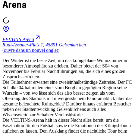
Arena
VELTINS-Arena
Rudi-Assauer-Platz 1
,
45891 Gelsenkirchen
(ouvre dans un nouvel onglet)
Der Winter ist die beste Zeit, um das königsblaue Wohnzimmer in
besonderer Atmosphäre zu erleben. Daher bietet der S04 von
November bis Februar Nachtführungen an, die sich eines großen
Zuspruchs erfreuen.
Die Teilnehmer erwartet eine zweieinhalbstündige Zeitreise. Der FC
Schalke 04 hat mitten einer vom Bergbau geprägten Region seine
Wurzeln – von wo lässt sich das also besser zeigen als vom
Oberrang des Stadions mit unvergesslichem Panoramablick über das
gesamte beleuchtete Ruhrgebiet? Darüber hinaus erfahren Besucher
neben der Stadtentwicklung Gelsenkirchens auch alles
Wissenswerte zur Schalker Vereinshistorie.
Die VELTINS-Arena hält in dieser Nacht alles bereit, um die
Faszination für den Fußball sowie die Emotionen der Königsblauen
aufleben zu lassen. Den Ausklang findet die nächtliche Tour beim