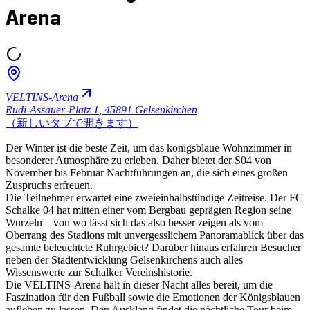
Arena
VELTINS-Arena
Rudi-Assauer-Platz 1
,
45891 Gelsenkirchen
（新しいタブで開きます）
Der Winter ist die beste Zeit, um das königsblaue Wohnzimmer in
besonderer Atmosphäre zu erleben. Daher bietet der S04 von
November bis Februar Nachtführungen an, die sich eines großen
Zuspruchs erfreuen.
Die Teilnehmer erwartet eine zweieinhalbstündige Zeitreise. Der FC
Schalke 04 hat mitten einer vom Bergbau geprägten Region seine
Wurzeln – von wo lässt sich das also besser zeigen als vom
Oberrang des Stadions mit unvergesslichem Panoramablick über das
gesamte beleuchtete Ruhrgebiet? Darüber hinaus erfahren Besucher
neben der Stadtentwicklung Gelsenkirchens auch alles
Wissenswerte zur Schalker Vereinshistorie.
Die VELTINS-Arena hält in dieser Nacht alles bereit, um die
Faszination für den Fußball sowie die Emotionen der Königsblauen
aufleben zu lassen. Den Ausklang findet die nächtliche Tour beim