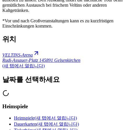
gemütlichen Austausch bei frischem Veltins oder anderen
Kaltgetränken.
*Vor und nach Großveranstaltungen kann es zu kurzfristigen
Einschränkungen kommen.
위치
VELTINS-Arena
Rudi-Assauer-Platz 1
45891 Gelsenkirchen
(새 탭에서 열립니다)
날짜를 선택하세요
Heimspiele
Heimspiele
(새 탭에서 열립니다)
Dauerkarten
(새 탭에서 열립니다)