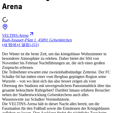
Arena
VELTINS-Arena
Rudi-Assauer-Platz 1
,
45891 Gelsenkirchen
(새 탭에서 열립니다)
Der Winter ist die beste Zeit, um das königsblaue Wohnzimmer in
besonderer Atmosphäre zu erleben. Daher bietet der S04 von
November bis Februar Nachtführungen an, die sich eines großen
Zuspruchs erfreuen.
Die Teilnehmer erwartet eine zweieinhalbstündige Zeitreise. Der FC
Schalke 04 hat mitten einer vom Bergbau geprägten Region seine
Wurzeln – von wo lässt sich das also besser zeigen als vom
Oberrang des Stadions mit unvergesslichem Panoramablick über das
gesamte beleuchtete Ruhrgebiet? Darüber hinaus erfahren Besucher
neben der Stadtentwicklung Gelsenkirchens auch alles
Wissenswerte zur Schalker Vereinshistorie.
Die VELTINS-Arena hält in dieser Nacht alles bereit, um die
Faszination für den Fußball sowie die Emotionen der Königsblauen
aufleben zu lassen. Den Ausklang findet die nächtliche Tour beim