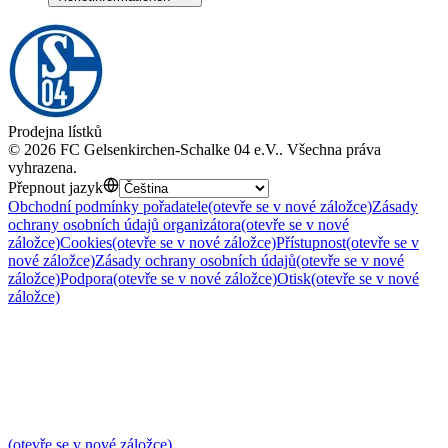
Prodejna lístků
©
2026
FC Gelsenkirchen-Schalke 04 e.V.
.
Všechna práva
vyhrazena
.
Přepnout jazyk
Obchodní podmínky pořadatele
(otevře se v nové záložce)
Zásady
ochrany osobních údajů organizátora
(otevře se v nové
záložce)
Cookies
(otevře se v nové záložce)
Přístupnost
(otevře se v
nové záložce)
Zásady ochrany osobních údajů
(otevře se v nové
záložce)
Podpora
(otevře se v nové záložce)
Otisk
(otevře se v nové
záložce)
(otevře se v nové záložce)