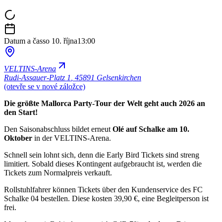
Datum a čas
so 10. října
13:00
VELTINS-Arena
Rudi-Assauer-Platz 1
,
45891 Gelsenkirchen
(otevře se v nové záložce)
Die größte Mallorca Party-Tour der Welt geht auch 2026 an
den Start!
Den Saisonabschluss bildet erneut
Olé auf Schalke am 10.
Oktober
in der VELTINS-Arena.
Schnell sein lohnt sich, denn die Early Bird Tickets sind streng
limitiert. Sobald dieses Kontingent aufgebraucht ist, werden die
Tickets zum Normalpreis verkauft.
Rollstuhlfahrer können Tickets über den Kundenservice des FC
Schalke 04 bestellen. Diese kosten 39,90 €, eine Begleitperson ist
frei.