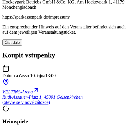
Hockeypark Betriebs GmbH &Co. KG, Am Hockeypark 1, 41179
Mönchengladbach
https://sparkassenpark.de/impressum/
Ein entsprechender Hinweis auf den Veranstalter befindet sich auch
auf dem jeweiligen Veranstaltungsticket.
Číst dále
Koupit vstupenky
Datum a čas
so 10. října
13:00
VELTINS-Arena
Rudi-Assauer-Platz 1
,
45891 Gelsenkirchen
(otevře se v nové záložce)
Heimspiele