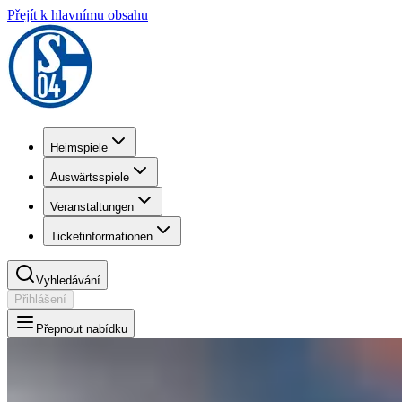
Přejít k hlavnímu obsahu
Heimspiele
Auswärtsspiele
Veranstaltungen
Ticketinformationen
Vyhledávání
Přihlášení
Přepnout nabídku