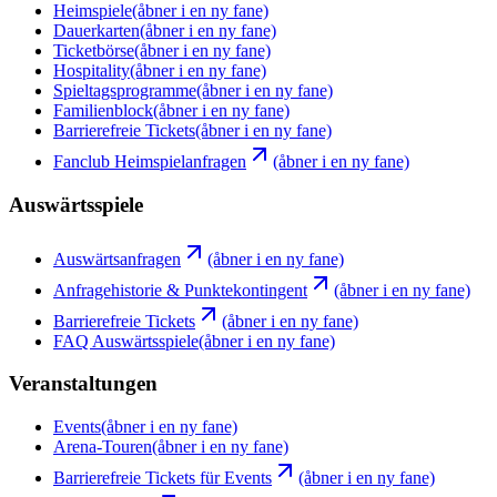
Heimspiele
(åbner i en ny fane)
Dauerkarten
(åbner i en ny fane)
Ticketbörse
(åbner i en ny fane)
Hospitality
(åbner i en ny fane)
Spieltagsprogramme
(åbner i en ny fane)
Familienblock
(åbner i en ny fane)
Barrierefreie Tickets
(åbner i en ny fane)
Fanclub Heimspielanfragen
(åbner i en ny fane)
Auswärtsspiele
Auswärtsanfragen
(åbner i en ny fane)
Anfragehistorie & Punktekontingent
(åbner i en ny fane)
Barrierefreie Tickets
(åbner i en ny fane)
FAQ Auswärtsspiele
(åbner i en ny fane)
Veranstaltungen
Events
(åbner i en ny fane)
Arena-Touren
(åbner i en ny fane)
Barrierefreie Tickets für Events
(åbner i en ny fane)