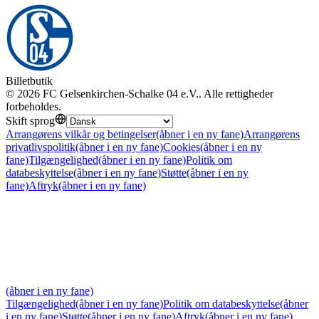
Billetbutik
©
2026
FC Gelsenkirchen-Schalke 04 e.V.
.
Alle rettigheder
forbeholdes
.
Skift sprog
Arrangørens vilkår og betingelser
(åbner i en ny fane)
Arrangørens
privatlivspolitik
(åbner i en ny fane)
Cookies
(åbner i en ny
fane)
Tilgængelighed
(åbner i en ny fane)
Politik om
databeskyttelse
(åbner i en ny fane)
Støtte
(åbner i en ny
fane)
Aftryk
(åbner i en ny fane)
(åbner i en ny fane)
Tilgængelighed
(åbner i en ny fane)
Politik om databeskyttelse
(åbner
i en ny fane)
Støtte
(åbner i en ny fane)
Aftryk
(åbner i en ny fane)