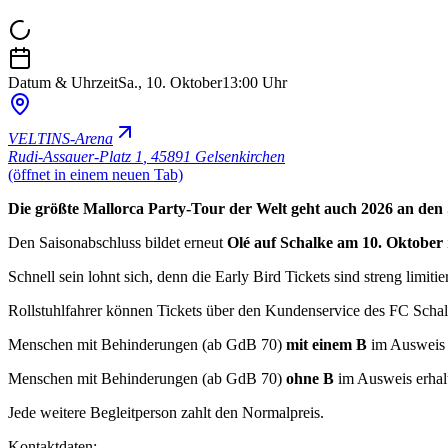
Datum & Uhrzeit
Sa., 10. Oktober
13:00 Uhr
VELTINS-Arena
Rudi-Assauer-Platz 1
,
45891 Gelsenkirchen
(öffnet in einem neuen Tab)
Die größte Mallorca Party-Tour der Welt geht auch 2026 an den 
Den Saisonabschluss bildet erneut
Olé auf Schalke am 10. Oktober
Schnell sein lohnt sich, denn die Early Bird Tickets sind streng limit
Rollstuhlfahrer können Tickets über den Kundenservice des FC Schalke 
Menschen mit Behinderungen (ab GdB 70)
mit einem B
im Ausweis z
Menschen mit Behinderungen (ab GdB 70)
ohne B
im Ausweis erhalte
Jede weitere Begleitperson zahlt den Normalpreis.
Kontaktdaten: