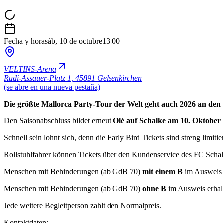
Fecha y hora
sáb, 10 de octubre
13:00
VELTINS-Arena
Rudi-Assauer-Platz 1
,
45891 Gelsenkirchen
(se abre en una nueva pestaña)
Die größte Mallorca Party-Tour der Welt geht auch 2026 an den 
Den Saisonabschluss bildet erneut
Olé auf Schalke am 10. Oktober
Schnell sein lohnt sich, denn die Early Bird Tickets sind streng limit
Rollstuhlfahrer können Tickets über den Kundenservice des FC Schalke 
Menschen mit Behinderungen (ab GdB 70)
mit einem B
im Ausweis z
Menschen mit Behinderungen (ab GdB 70)
ohne B
im Ausweis erhalte
Jede weitere Begleitperson zahlt den Normalpreis.
Kontaktdaten: