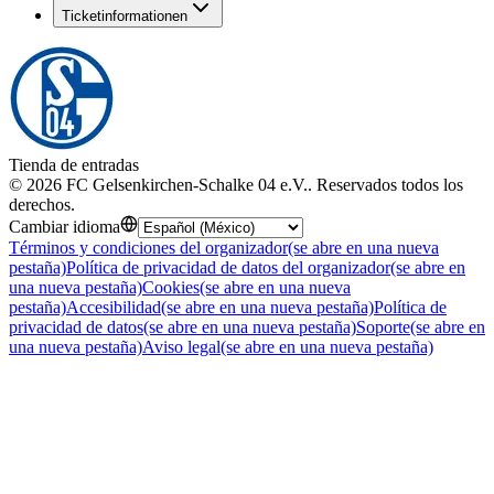
Ticketinformationen
Tienda de entradas
©
2026
FC Gelsenkirchen-Schalke 04 e.V.
.
Reservados todos los
derechos
.
Cambiar idioma
Términos y condiciones del organizador
(se abre en una nueva
pestaña)
Política de privacidad de datos del organizador
(se abre en
una nueva pestaña)
Cookies
(se abre en una nueva
pestaña)
Accesibilidad
(se abre en una nueva pestaña)
Política de
privacidad de datos
(se abre en una nueva pestaña)
Soporte
(se abre en
una nueva pestaña)
Aviso legal
(se abre en una nueva pestaña)